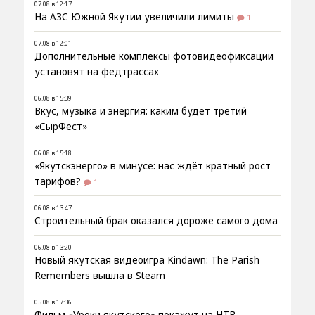
07.08 в 12:17
На АЗС Южной Якутии увеличили лимиты
1
07.08 в 12:01
Дополнительные комплексы фотовидеофиксации
установят на федтрассах
06.08 в 15:39
Вкус, музыка и энергия: каким будет третий
«СырФест»
06.08 в 15:18
«Якутскэнерго» в минусе: нас ждёт кратный рост
тарифов?
1
06.08 в 13:47
Строительный брак оказался дороже самого дома
06.08 в 13:20
Новый якутская видеоигра Kindawn: The Parish
Remembers вышла в Steam
05.08 в 17:36