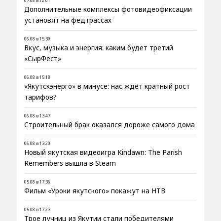
07.08 в 12:01
Дополнительные комплексы фотовидеофиксации
установят на федтрассах
06.08 в 15:39
Вкус, музыка и энергия: каким будет третий
«СырФест»
06.08 в 15:18
«Якутскэнерго» в минусе: нас ждёт кратный рост
тарифов?
06.08 в 13:47
Строительный брак оказался дороже самого дома
06.08 в 13:20
Новый якутская видеоигра Kindawn: The Parish
Remembers вышла в Steam
05.08 в 17:36
Фильм «Уроки якутского» покажут на НТВ
05.08 в 17:23
Трое лучниц из Якутии стали победителями