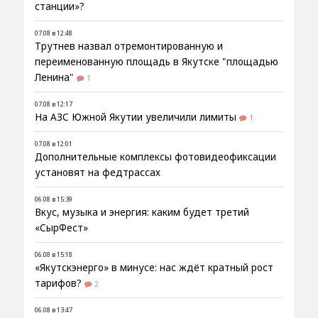
станции»?
07.08 в 12:48
Трутнев назвал отремонтированную и
переименованную площадь в Якутске "площадью
Ленина"
1
07.08 в 12:17
На АЗС Южной Якутии увеличили лимиты
1
07.08 в 12:01
Дополнительные комплексы фотовидеофиксации
установят на федтрассах
06.08 в 15:39
Вкус, музыка и энергия: каким будет третий
«СырФест»
06.08 в 15:18
«Якутскэнерго» в минусе: нас ждёт кратный рост
тарифов?
2
06.08 в 13:47