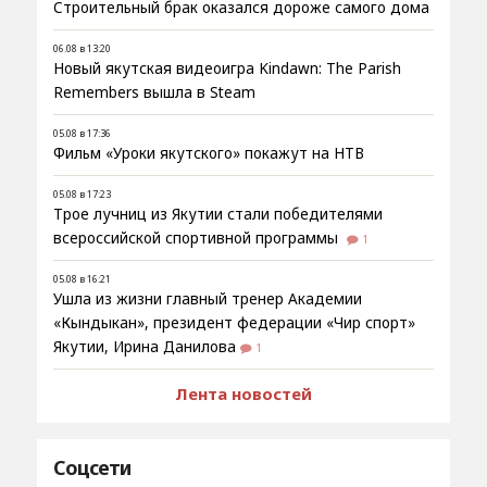
Строительный брак оказался дороже самого дома
06.08 в 13:20
Новый якутская видеоигра Kindawn: The Parish
Remembers вышла в Steam
05.08 в 17:36
Фильм «Уроки якутского» покажут на НТВ
05.08 в 17:23
Трое лучниц из Якутии стали победителями
всероссийской спортивной программы
1
05.08 в 16:21
Ушла из жизни главный тренер Академии
«Кындыкан», президент федерации «Чир спорт»
Якутии, Ирина Данилова
1
Лента новостей
Соцсети