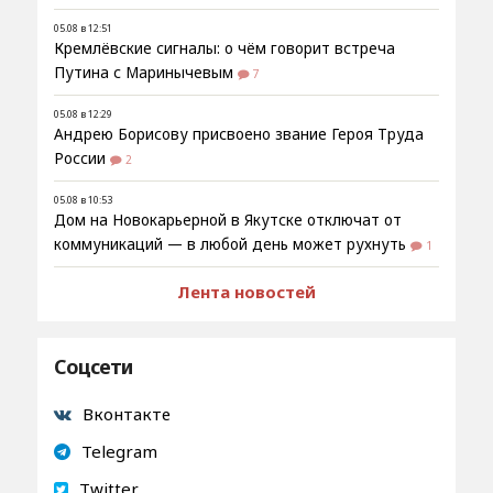
05.08 в 12:51
Кремлёвские сигналы: о чём говорит встреча
Путина с Маринычевым
7
05.08 в 12:29
Андрею Борисову присвоено звание Героя Труда
России
2
05.08 в 10:53
Дом на Новокарьерной в Якутске отключат от
коммуникаций — в любой день может рухнуть
1
Лента новостей
Соцсети
Вконтакте
Telegram
Twitter