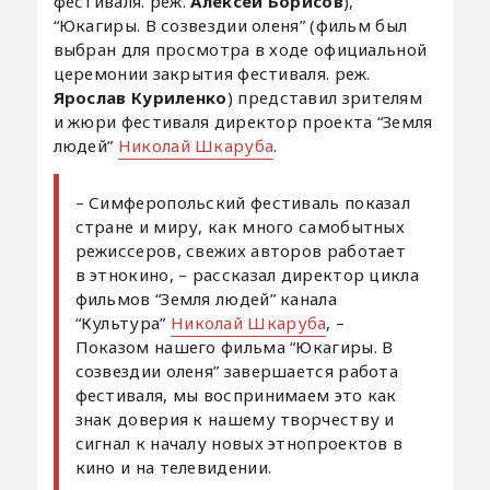
фестиваля. реж.
Алексей Борисов
),
“Юкагиры. В созвездии оленя” (фильм был
выбран для просмотра в ходе официальной
церемонии закрытия фестиваля. реж.
Ярослав Куриленко
) представил зрителям
и жюри фестиваля директор проекта “Земля
людей”
Николай Шкаруба
.
– Симферопольский фестиваль показал
стране и миру, как много самобытных
режиссеров, свежих авторов работает
в этнокино, – рассказал директор цикла
фильмов “Земля людей” канала
“Культура”
Николай Шкаруба
, –
Показом нашего фильма “Юкагиры. В
созвездии оленя” завершается работа
фестиваля, мы воспринимаем это как
знак доверия к нашему творчеству и
сигнал к началу новых этнопроектов в
кино и на телевидении.