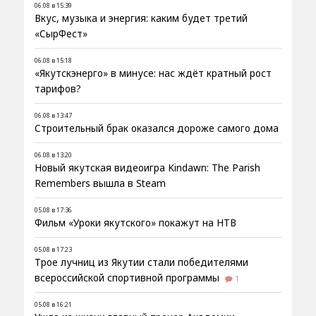
06.08 в 15:39
Вкус, музыка и энергия: каким будет третий
«СырФест»
06.08 в 15:18
«Якутскэнерго» в минусе: нас ждёт кратный рост
тарифов?
06.08 в 13:47
Строительный брак оказался дороже самого дома
06.08 в 13:20
Новый якутская видеоигра Kindawn: The Parish
Remembers вышла в Steam
05.08 в 17:36
Фильм «Уроки якутского» покажут на НТВ
05.08 в 17:23
Трое лучниц из Якутии стали победителями
всероссийской спортивной программы
1
05.08 в 16:21