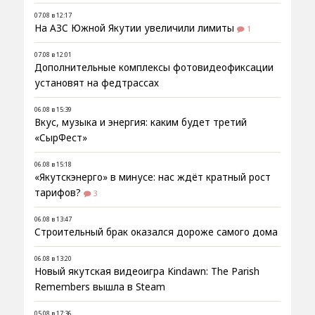
07.08 в 12:17
На АЗС Южной Якутии увеличили лимиты
1
07.08 в 12:01
Дополнительные комплексы фотовидеофиксации
установят на федтрассах
06.08 в 15:39
Вкус, музыка и энергия: каким будет третий
«СырФест»
06.08 в 15:18
«Якутскэнерго» в минусе: нас ждёт кратный рост
тарифов?
3
06.08 в 13:47
Строительный брак оказался дороже самого дома
06.08 в 13:20
Новый якутская видеоигра Kindawn: The Parish
Remembers вышла в Steam
05.08 в 17:36