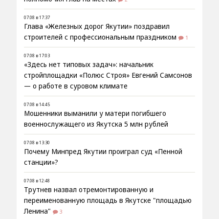
07.08 в 17:37
Глава «Железных дорог Якутии» поздравил
строителей с профессиональным праздником
1
07.08 в 17:03
«Здесь нет типовых задач»: начальник
стройплощадки «Полюс Строя» Евгений Самсонов
— о работе в суровом климате
07.08 в 14:45
Мошенники выманили у матери погибшего
военнослужащего из Якутска 5 млн рублей
07.08 в 13:30
Почему Минпред Якутии проиграл суд «Пенной
станции»?
07.08 в 12:48
Трутнев назвал отремонтированную и
переименованную площадь в Якутске "площадью
Ленина"
3