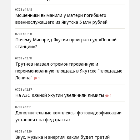
07.08 в 14:45
Мошенники выманили у матери погибшего
военнослужащего из Якутска 5 млн рублей
07.08 в 13:30
Почему Минпред Якутии проиграл суд «Пенной
станции»?
07.08 в 12:48
Трутнев назвал отремонтированную и
переименованную площадь в Якутске "площадью
Ленина"
1
07.08 в 12:17
На АЗС Южной Якутии увеличили лимиты
1
07.08 в 12:01
Дополнительные комплексы фотовидеофиксации
установят на федтрассах
06.08 в 15:39
Вкус, музыка и энергия: каким будет третий