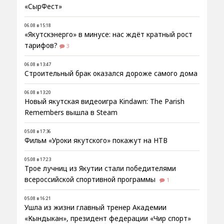
«СырФест»
06.08 в 15:18
«Якутскэнерго» в минусе: нас ждёт кратный рост
тарифов?
3
06.08 в 13:47
Строительный брак оказался дороже самого дома
06.08 в 13:20
Новый якутская видеоигра Kindawn: The Parish
Remembers вышла в Steam
05.08 в 17:36
Фильм «Уроки якутского» покажут на НТВ
05.08 в 17:23
Трое лучниц из Якутии стали победителями
всероссийской спортивной программы
1
05.08 в 16:21
Ушла из жизни главный тренер Академии
«Кындыкан», президент федерации «Чир спорт»