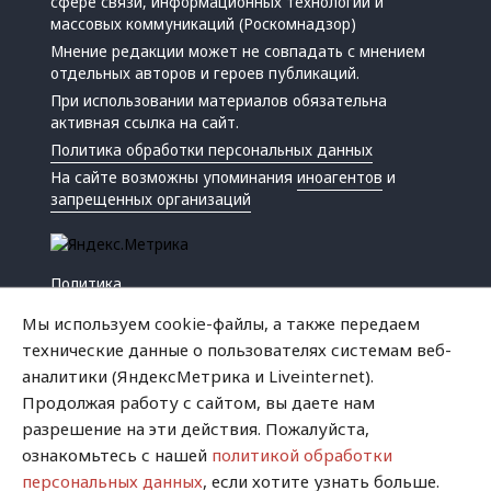
сфере связи, информационных технологий и
массовых коммуникаций (Роскомнадзор)
Мнение редакции может не совпадать с мнением
отдельных авторов и героев публикаций.
При использовании материалов обязательна
активная ссылка на сайт.
Политика обработки персональных данных
На сайте возможны упоминания
иноагентов
и
запрещенных организаций
Политика
Экономика
Мы используем cookie-файлы, а также передаем
Жизнь
технические данные о пользователях системам веб-
Происшествия
аналитики (ЯндексМетрика и Liveinternet).
Культура
Продолжая работу с сайтом, вы даете нам
Республика
разрешение на эти действия. Пожалуйста,
Криминал
ознакомьтесь с нашей
политикой обработки
Успех
персональных данных
, если хотите узнать больше.