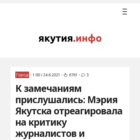
Город
•
1:00 / 24.6.2021
•
6761
•
3
К замечаниям
прислушались: Мэрия
Якутска отреагировала
на критику
журналистов и