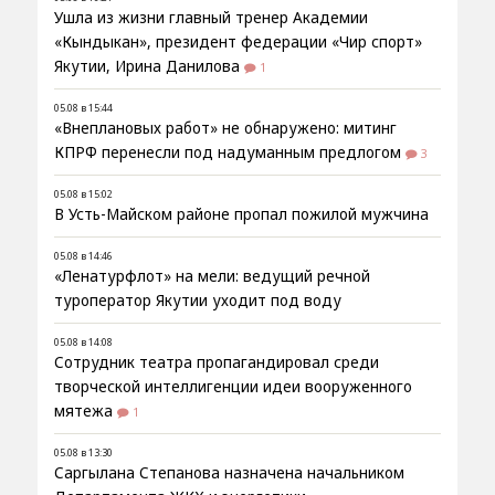
Ушла из жизни главный тренер Академии
«Кындыкан», президент федерации «Чир спорт»
Якутии, Ирина Данилова
1
05.08 в 15:44
«Внеплановых работ» не обнаружено: митинг
КПРФ перенесли под надуманным предлогом
3
05.08 в 15:02
В Усть-Майском районе пропал пожилой мужчина
05.08 в 14:46
«Ленатурфлот» на мели: ведущий речной
туроператор Якутии уходит под воду
05.08 в 14:08
Сотрудник театра пропагандировал среди
творческой интеллигенции идеи вооруженного
мятежа
1
05.08 в 13:30
Саргылана Степанова назначена начальником