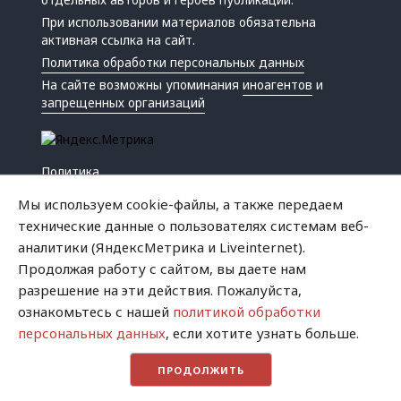
При использовании материалов обязательна
активная ссылка на сайт.
Политика обработки персональных данных
На сайте возможны упоминания
иноагентов
и
запрещенных организаций
Политика
Экономика
Мы используем cookie-файлы, а также передаем
Жизнь
технические данные о пользователях системам веб-
Происшествия
аналитики (ЯндексМетрика и Liveinternet).
Культура
Продолжая работу с сайтом, вы даете нам
Республика
разрешение на эти действия. Пожалуйста,
Криминал
ознакомьтесь с нашей
политикой обработки
Успех
персональных данных
, если хотите узнать больше.
Хватит это терпеть
ПРОДОЛЖИТЬ
Город