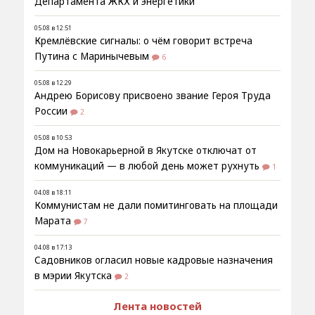
Департамента ЖКХ и энергетики
05.08 в 12:51
Кремлёвские сигналы: о чём говорит встреча
Путина с Маринычевым
6
05.08 в 12:29
Андрею Борисову присвоено звание Героя Труда
России
2
05.08 в 10:53
Дом на Новокарьерной в Якутске отключат от
коммуникаций — в любой день может рухнуть
1
04.08 в 18:11
Коммунистам не дали помитинговать на площади
Марата
7
04.08 в 17:13
Садовников огласил новые кадровые назначения
в мэрии Якутска
2
Лента новостей