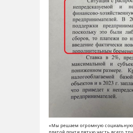
«Мы решаем огромную социальную з
платой почти пятую часть всего тру