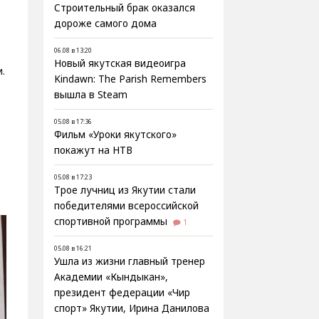
Строительный брак оказался
дороже самого дома
06.08 в 13:20
Новый якутская видеоигра
.
Kindawn: The Parish Remembers
вышла в Steam
05.08 в 17:36
Фильм «Уроки якутского»
покажут на НТВ
05.08 в 17:23
Трое лучниц из Якутии стали
победителями всероссийской
спортивной программы
1
05.08 в 16:21
Ушла из жизни главный тренер
Академии «Кындыкан»,
президент федерации «Чир
спорт» Якутии, Ирина Данилова