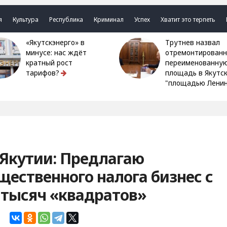
я
Культура
Республика
Криминал
Успех
Хватит это терпеть
«Якутскэнерго» в
Трутнев назвал
минусе: нас ждёт
отремонтированн
кратный рост
переименованну
тарифов?
площадь в Якутс
"площадью Ленин
 Якутии: Предлагаю
щественного налога бизнес с
 тысяч «квадратов»