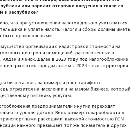
публики или вариант отсрочки введения в связи со
й в республике?
ено, что при установлении налогов должно учитываться
тельщика к уплате налога. Налоги и сборы должны имет
ут быть произвольными.
 имущество организаций с кадастровой стоимости на
 торговых центров и помещений, расположенных в
 Алдан и Ленск. Далее в 2023 году под налогообложение
центры в этих городах, затем с 2024 – вся территория
ля бизнеса, как, например, и рост тарифов в
дь отразится на населении и на малом бизнесе, которы
бщественному питанию, услугам.
огообложения предприниматели Якутии переходят
ельного уровня дохода. Ведь размер товарооборота в
 с транспортными расходами, высокой стоимостью ГСМ,
нсаций намного превышает тот же показатель в других