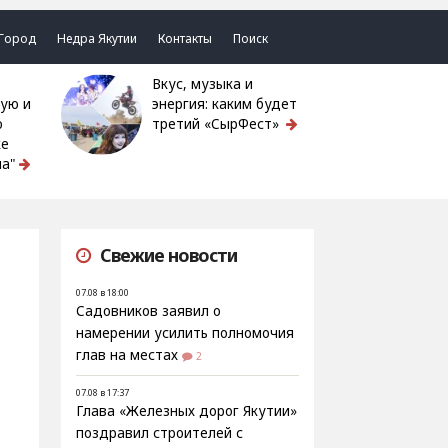
Город
Недра Якутии
Контакты
Поиск
Вкус, музыка и
ую и
энергия: каким будет
ю
третий «СырФест»
ке
а"
Свежие новости
07.08 в 18:00
Садовников заявил о
намерении усилить полномочия
глав на местах
2
07.08 в 17:37
Глава «Железных дорог Якутии»
поздравил строителей с