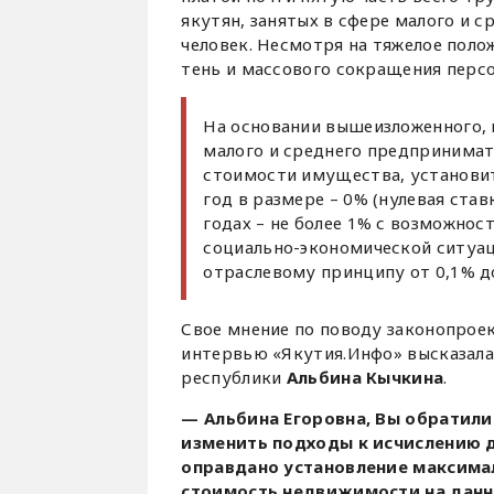
якутян, занятых в сфере малого и с
человек. Несмотря на тяжелое поло
тень и массового сокращения персо
На основании вышеизложенного, 
малого и среднего предпринимат
стоимости имущества, установит
год в размере – 0% (нулевая став
годах – не более 1% с возможнос
социально-экономической ситуац
отраслевому принципу от 0,1% д
Свое мнение по поводу законопрое
интервью «Якутия.Инфо» высказал
республики
Альбина Кычкина
.
— Альбина Егоровна, Вы обратили
изменить подходы к исчислению д
оправдано установление максима
стоимость недвижимости на данно