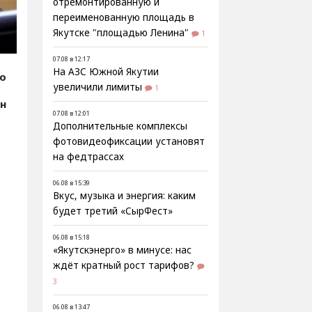
отремонтированную и
переименованную площадь в
Якутске "площадью Ленина"
1
07.08 в 12:17
На АЗС Южной Якутии
fo
увеличили лимиты
1
эн
07.08 в 12:01
Дополнительные комплексы
фотовидеофиксации установят
на федтрассах
06.08 в 15:39
Вкус, музыка и энергия: каким
будет третий «СырФест»
06.08 в 15:18
«Якутскэнерго» в минусе: нас
ждёт кратный рост тарифов?
3
06.08 в 13:47