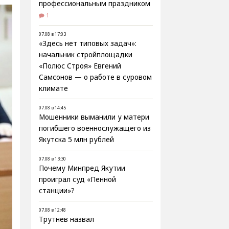
профессиональным праздником
1
07.08 в 17:03
«Здесь нет типовых задач»:
начальник стройплощадки
«Полюс Строя» Евгений
Самсонов — о работе в суровом
климате
07.08 в 14:45
Мошенники выманили у матери
погибшего военнослужащего из
Якутска 5 млн рублей
07.08 в 13:30
Почему Минпред Якутии
проиграл суд «Пенной
станции»?
07.08 в 12:48
Трутнев назвал