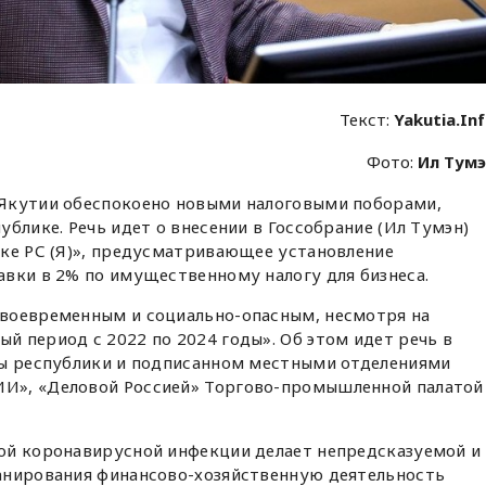
Текст:
Yakutia.In
Фото:
Ил Тум
Якутии обеспокоено новыми налоговыми поборами,
блике. Речь идет о внесении в Госсобрание (Ил Тумэн)
ике РС (Я)», предусматривающее установление
вки в 2% по имущественному налогу для бизнеса.
воевременным и социально-опасным, несмотря на
 период с 2022 по 2024 годы». Об этом идет речь в
вы республики и подписанном местными отделениями
И», «Деловой Россией» Торгово-промышленной палатой
ой коронавирусной инфекции делает непредсказуемой и
анирования финансово-хозяйственную деятельность