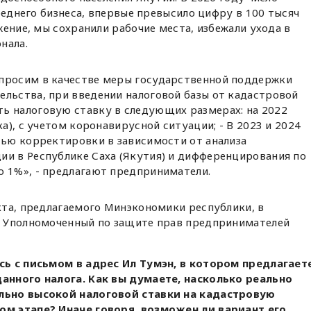
реднего бизнеса, впервые превысило цифру в 100 тысяч
жение, мы сохранили рабочие места, избежали ухода в
нала.
просим в качестве меры государственной поддержки
ельства, при введении налоговой базы от кадастровой
ь налоговую ставку в следующих размерах: на 2022
ка), с учетом коронавирусной ситуации; - В 2023 и 2024
тью корректировки в зависимости от анализа
ии в Республике Саха (Якутия) и дифференцирования по
о 1%», - предлагают предприниматели.
кта, предлагаемого Минэкономики республики, в
а Уполномоченный по защите прав предпринимателей
сь с письмом в адрес Ил Тумэн, в котором предлагает
анного налога. Как вы думаете, насколько реально
льно высокой налоговой ставки на кадастровую
м этапе? Иначе говоря, возможен ли вариант его