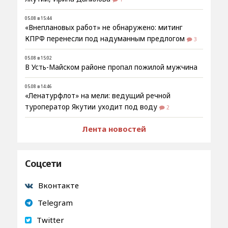
05.08 в 15:44
«Внеплановых работ» не обнаружено: митинг
КПРФ перенесли под надуманным предлогом
3
05.08 в 15:02
В Усть-Майском районе пропал пожилой мужчина
05.08 в 14:46
«Ленатурфлот» на мели: ведущий речной
туроператор Якутии уходит под воду
2
Лента новостей
Соцсети
Вконтакте
Telegram
Twitter