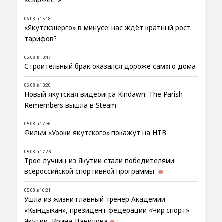
06.08 в 15:18
«Якутскэнерго» в минусе: нас ждёт кратный рост
тарифов?
06.08 в 13:47
Строительный брак оказался дороже самого дома
06.08 в 13:20
Новый якутская видеоигра Kindawn: The Parish
Remembers вышла в Steam
05.08 в 17:36
Фильм «Уроки якутского» покажут на НТВ
05.08 в 17:23
Трое лучниц из Якутии стали победителями
всероссийской спортивной программы
1
05.08 в 16:21
Ушла из жизни главный тренер Академии
«Кындыкан», президент федерации «Чир спорт»
Якутии, Ирина Данилова
1