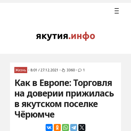
Жизнь
•
8:01 / 27.12.2021
•
3360
•
1
Как в Европе: Торговля
на доверии прижилась
в якутском поселке
Чёрюмче