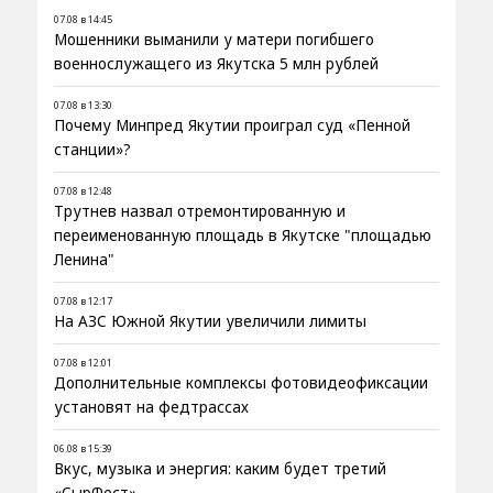
07.08 в 14:45
Мошенники выманили у матери погибшего
военнослужащего из Якутска 5 млн рублей
07.08 в 13:30
Почему Минпред Якутии проиграл суд «Пенной
станции»?
07.08 в 12:48
Трутнев назвал отремонтированную и
переименованную площадь в Якутске "площадью
Ленина"
07.08 в 12:17
На АЗС Южной Якутии увеличили лимиты
07.08 в 12:01
Дополнительные комплексы фотовидеофиксации
установят на федтрассах
06.08 в 15:39
Вкус, музыка и энергия: каким будет третий
«СырФест»