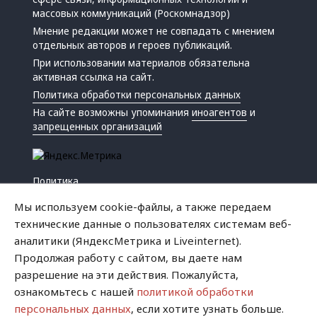
массовых коммуникаций (Роскомнадзор)
Мнение редакции может не совпадать с мнением
отдельных авторов и героев публикаций.
При использовании материалов обязательна
активная ссылка на сайт.
Политика обработки персональных данных
На сайте возможны упоминания
иноагентов
и
запрещенных организаций
Политика
Экономика
Мы используем cookie-файлы, а также передаем
Жизнь
технические данные о пользователях системам веб-
Происшествия
аналитики (ЯндексМетрика и Liveinternet).
Культура
Продолжая работу с сайтом, вы даете нам
Республика
разрешение на эти действия. Пожалуйста,
Криминал
ознакомьтесь с нашей
политикой обработки
Успех
персональных данных
, если хотите узнать больше.