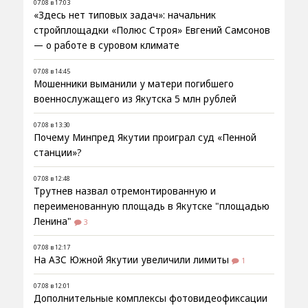
07.08 в 17:03
«Здесь нет типовых задач»: начальник
стройплощадки «Полюс Строя» Евгений Самсонов
— о работе в суровом климате
07.08 в 14:45
Мошенники выманили у матери погибшего
военнослужащего из Якутска 5 млн рублей
07.08 в 13:30
Почему Минпред Якутии проиграл суд «Пенной
станции»?
07.08 в 12:48
Трутнев назвал отремонтированную и
переименованную площадь в Якутске "площадью
Ленина"
3
07.08 в 12:17
На АЗС Южной Якутии увеличили лимиты
1
07.08 в 12:01
Дополнительные комплексы фотовидеофиксации