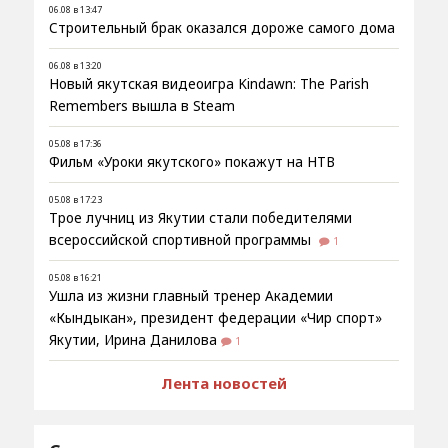
06.08 в 13:47
Строительный брак оказался дороже самого дома
06.08 в 13:20
Новый якутская видеоигра Kindawn: The Parish
Remembers вышла в Steam
05.08 в 17:36
Фильм «Уроки якутского» покажут на НТВ
05.08 в 17:23
Трое лучниц из Якутии стали победителями
всероссийской спортивной программы
1
05.08 в 16:21
Ушла из жизни главный тренер Академии
«Кындыкан», президент федерации «Чир спорт»
Якутии, Ирина Данилова
1
Лента новостей