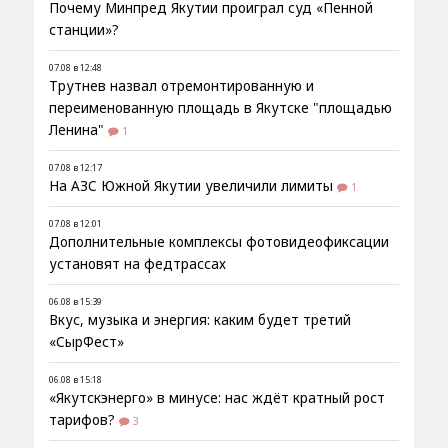
Почему Минпред Якутии проиграл суд «Пенной
станции»?
07.08 в 12:48
Трутнев назвал отремонтированную и
переименованную площадь в Якутске "площадью
Ленина"
1
07.08 в 12:17
На АЗС Южной Якутии увеличили лимиты
1
07.08 в 12:01
Дополнительные комплексы фотовидеофиксации
установят на федтрассах
06.08 в 15:39
Вкус, музыка и энергия: каким будет третий
«СырФест»
06.08 в 15:18
«Якутскэнерго» в минусе: нас ждёт кратный рост
тарифов?
3