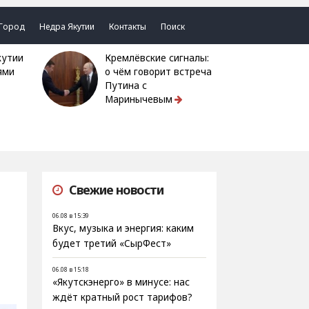
Город
Недра Якутии
Контакты
Поиск
Кремлёвские сигналы:
ями
о чём говорит встреча
Путина с
Маринычевым
Свежие новости
06.08 в 15:39
Вкус, музыка и энергия: каким
будет третий «СырФест»
06.08 в 15:18
«Якутскэнерго» в минусе: нас
ждёт кратный рост тарифов?