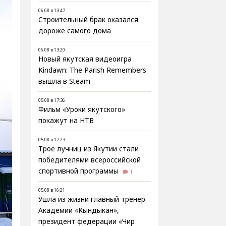
06.08 в 13:47
Строительный брак оказался
дороже самого дома
06.08 в 13:20
Новый якутская видеоигра
Kindawn: The Parish Remembers
вышла в Steam
05.08 в 17:36
Фильм «Уроки якутского»
покажут на НТВ
05.08 в 17:23
Трое лучниц из Якутии стали
победителями всероссийской
спортивной программы
1
05.08 в 16:21
Ушла из жизни главный тренер
Академии «Кындыкан»,
президент федерации «Чир