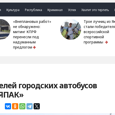
я
Культура
Республика
Криминал
Успех
Хватит это терпеть
«Внеплановых работ»
Трое лучниц из Якутии
не обнаружено:
стали победител
митинг КПРФ
всероссийской
перенесли под
спортивной
надуманным
программы
предлогом
елей городских автобусов
«ЯПАК»