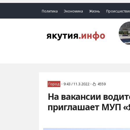
Политика
Экономика
Жизнь
Происшестви
Город
•
9:43 / 11.3.2022
•
4559
На вакансии водит
приглашает МУП 