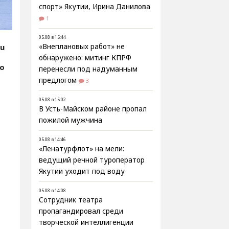
спорт» Якутии, Ирина Данилова
1
05.08 в 15:44
ru
«Внеплановых работ» не
обнаружено: митинг КПРФ
фо
перенесли под надуманным
предлогом
3
05.08 в 15:02
В Усть-Майском районе пропал
пожилой мужчина
05.08 в 14:46
«Ленатурфлот» на мели:
ведущий речной туроператор
Якутии уходит под воду
05.08 в 14:08
Сотрудник театра
пропагандировал среди
творческой интеллигенции