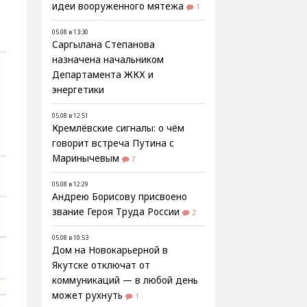
идеи вооруженного мятежа
1
05.08 в 13:30
Саргылана Степанова
назначена начальником
Департамента ЖКХ и
энергетики
05.08 в 12:51
Кремлёвские сигналы: о чём
говорит встреча Путина с
Маринычевым
7
05.08 в 12:29
Андрею Борисову присвоено
звание Героя Труда России
2
05.08 в 10:53
Дом на Новокарьерной в
Якутске отключат от
коммуникаций — в любой день
может рухнуть
1