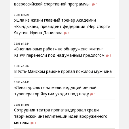
всероссийской спортивной программы
1
05.08 в 16:21
Ушла из жизни главный тренер Академии
«Кындыкан», президент федерации «Чир спорт»
Якутии, Ирина Данилова
1
05.08 в 15:44
«Внеплановых работ» не обнаружено: митинг
КПРФ перенесли под надуманным предлогом
3
05.08 в 15:02
В Усть-Майском районе пропал пожилой мужчина
05.08 в 14:46
«Ленатурфлот» на мели: ведущий речной
туроператор Якутии уходит под воду
1
05.08 в 14:08
Сотрудник театра пропагандировал среди
творческой интеллигенции идеи вооруженного
мятежа
1