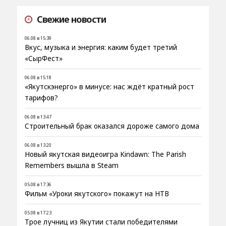
Свежие новости
06.08 в 15:39
Вкус, музыка и энергия: каким будет третий
«СырФест»
06.08 в 15:18
«Якутскэнерго» в минусе: нас ждёт кратный рост
тарифов?
06.08 в 13:47
Строительный брак оказался дороже самого дома
06.08 в 13:20
Новый якутская видеоигра Kindawn: The Parish
Remembers вышла в Steam
05.08 в 17:36
Фильм «Уроки якутского» покажут на НТВ
05.08 в 17:23
Трое лучниц из Якутии стали победителями