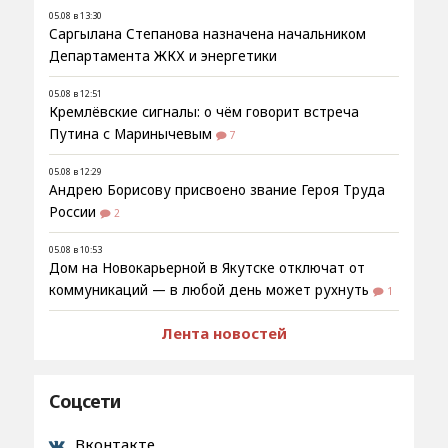
05.08 в 13:30
Саргылана Степанова назначена начальником
Департамента ЖКХ и энергетики
05.08 в 12:51
Кремлёвские сигналы: о чём говорит встреча
Путина с Маринычевым
7
05.08 в 12:29
Андрею Борисову присвоено звание Героя Труда
России
2
05.08 в 10:53
Дом на Новокарьерной в Якутске отключат от
коммуникаций — в любой день может рухнуть
1
Лента новостей
Соцсети
Вконтакте