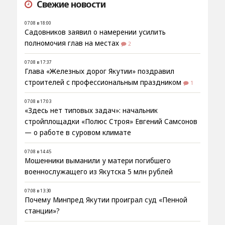
Свежие новости
07.08 в 18:00
Садовников заявил о намерении усилить
полномочия глав на местах
2
07.08 в 17:37
Глава «Железных дорог Якутии» поздравил
строителей с профессиональным праздником
1
07.08 в 17:03
«Здесь нет типовых задач»: начальник
стройплощадки «Полюс Строя» Евгений Самсонов
— о работе в суровом климате
07.08 в 14:45
Мошенники выманили у матери погибшего
военнослужащего из Якутска 5 млн рублей
07.08 в 13:30
Почему Минпред Якутии проиграл суд «Пенной
станции»?