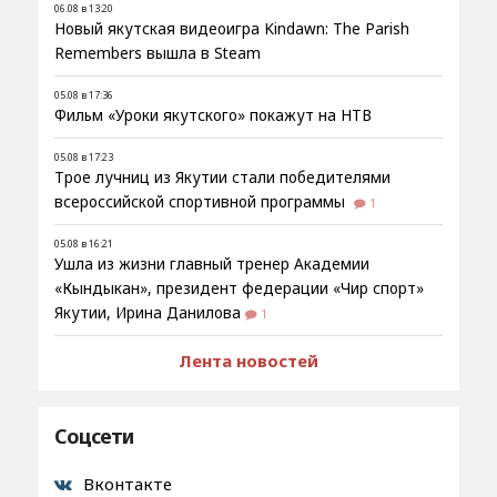
06.08 в 13:20
Новый якутская видеоигра Kindawn: The Parish
Remembers вышла в Steam
05.08 в 17:36
Фильм «Уроки якутского» покажут на НТВ
05.08 в 17:23
Трое лучниц из Якутии стали победителями
всероссийской спортивной программы
1
05.08 в 16:21
Ушла из жизни главный тренер Академии
«Кындыкан», президент федерации «Чир спорт»
Якутии, Ирина Данилова
1
Лента новостей
Соцсети
Вконтакте