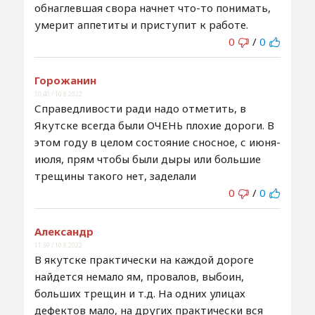
обнаглевшая свора начнет что-то понимать,
умерит аппетиты и приступит к работе.
0
/
0
Горожанин
10:40 / 10.8.2022
Справедливости ради надо отметить, в
Якутске всегда были ОЧЕНЬ плохие дороги. В
этом году в целом состояние сносное, с июня-
июля, прям чтобы были дыры или большие
трещины такого нет, заделали
0
/
0
Александр
11:59 / 10.8.2022
В якутске практически на каждой дороге
найдется немало ям, провалов, выбоин,
больших трещин и т.д. На одних улицах
дефектов мало, на других практически вся