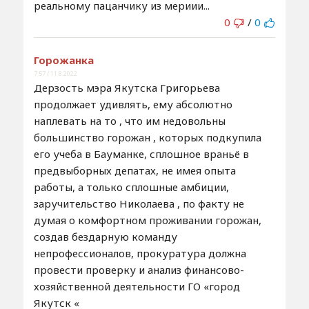
реальному пацанчику из мериии...
0
/
0
Горожанка
7:57 / 11.8.2022
Дерзость мэра Якутска Григорьева
продолжает удивлять, ему абсолютно
наплевать на то , что им недовольны
большинство горожан , которых подкупила
его учеба в Бауманке, сплошное враньё в
предвыборных депатах, не имея опыта
работы, а только сплошные амбиции,
заручительство Николаева , по факту не
думая о комфортном проживании горожан,
создав бездарную команду
непрофессионалов, прокуратура должна
провести проверку и анализ финансово-
хозяйственной деятельности ГО «город
Якутск «