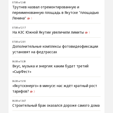
07.08 в 12:48
Трутнев назвал отремонтированную и
переименованную площадь в Якутске "площадью
Ленина"
1
07.08 в 12:17
На АЗС Южной Якутии увеличили лимиты
1
07.08 в 12:01
Дополнительные комплексы фотовидеофиксации
установят на федтрассах
06.08 в 15:39
Вкус, музыка и энергия: каким будет третий
«СырФест»
06.08 в 15:18
«Якутскэнерго» в минусе: нас ждёт кратный рост
тарифов?
3
06.08 в 13:47
Строительный брак оказался дороже самого дома