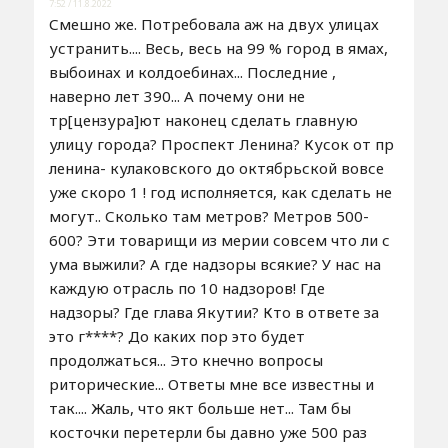
7:52 / 11.8.2022
Смешно же. Потребовала аж на двух улицах
устранить.... Весь, весь на 99 % город в ямах,
выбоинах и колдоебинах... Последние ,
наверно лет 390... А почему они не
тр[цензура]ют наконец сделать главную
улицу города? Проспект Ленина? Кусок от пр
ленина- кулаковского до октябрьской вовсе
уже скоро 1 ! год исполняется, как сделать не
могут.. Сколько там метров? Метров 500-
600? Эти товарищи из мерии совсем что ли с
ума выжили? А где надзоры всякие? У нас на
каждую отрасль по 10 надзоров! Где
надзоры? Где глава Якутии? Кто в ответе за
это г****? До каких пор это будет
продолжаться... Это кнечно вопросы
риторические... Ответы мне все известны и
так.... Жаль, что якт больше нет... Там бы
косточки перетерли бы давно уже 500 раз