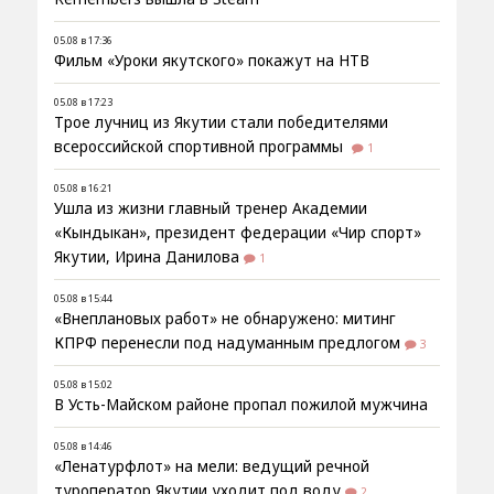
05.08 в 17:36
Фильм «Уроки якутского» покажут на НТВ
05.08 в 17:23
Трое лучниц из Якутии стали победителями
всероссийской спортивной программы
1
05.08 в 16:21
Ушла из жизни главный тренер Академии
«Кындыкан», президент федерации «Чир спорт»
Якутии, Ирина Данилова
1
05.08 в 15:44
«Внеплановых работ» не обнаружено: митинг
КПРФ перенесли под надуманным предлогом
3
05.08 в 15:02
В Усть-Майском районе пропал пожилой мужчина
05.08 в 14:46
«Ленатурфлот» на мели: ведущий речной
туроператор Якутии уходит под воду
2