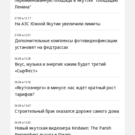
переименованную площадь в Якутске "площадью
Ленина"
07.08 в 12:17
На АЗС Южной Якутии увеличили лимиты
07.08 в 12:01
Дополнительные комплексы фотовидеофиксации
установят на федтрассах
06.08 в 15:39
Вкус, музыка и энергия: каким будет третий
«СырФест»
06.08 в 15:18
«Якутскэнерго» в минусе: нас ждёт кратный рост
тарифов?
06.08 в 13:47
Строительный брак оказался дороже самого дома
06.08 в 13:20
Новый якутская видеоигра Kindawn: The Parish
Remembers вышла в Steam