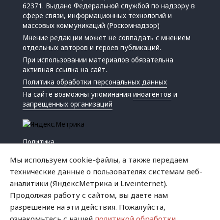
62371. Выдано Федеральной службой по надзору в
сфере связи, информационных технологий и
массовых коммуникаций (Роскомнадзор)
Мнение редакции может не совпадать с мнением
отдельных авторов и героев публикаций.
При использовании материалов обязательна
активная ссылка на сайт.
Политика обработки персональных данных
На сайте возможны упоминания
иноагентов
и
запрещенных организаций
Политика
Экономика
Мы используем cookie-файлы, а также передаем
Жизнь
технические данные о пользователях системам веб-
Происшествия
аналитики (ЯндексМетрика и Liveinternet).
Культура
Продолжая работу с сайтом, вы даете нам
Республика
разрешение на эти действия. Пожалуйста,
Криминал
ознакомьтесь с нашей
политикой обработки