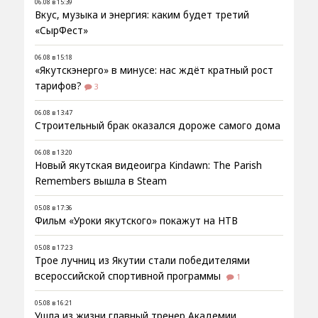
06.08 в 15:39
Вкус, музыка и энергия: каким будет третий
«СырФест»
06.08 в 15:18
«Якутскэнерго» в минусе: нас ждёт кратный рост
тарифов?
3
06.08 в 13:47
Строительный брак оказался дороже самого дома
06.08 в 13:20
Новый якутская видеоигра Kindawn: The Parish
Remembers вышла в Steam
05.08 в 17:36
Фильм «Уроки якутского» покажут на НТВ
05.08 в 17:23
Трое лучниц из Якутии стали победителями
всероссийской спортивной программы
1
05.08 в 16:21
Ушла из жизни главный тренер Академии