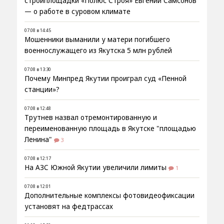
стройплощадки «Полюс Строя» Евгений Самсонов
— о работе в суровом климате
07.08 в 14:45
Мошенники выманили у матери погибшего
военнослужащего из Якутска 5 млн рублей
07.08 в 13:30
Почему Минпред Якутии проиграл суд «Пенной
станции»?
07.08 в 12:48
Трутнев назвал отремонтированную и
переименованную площадь в Якутске "площадью
Ленина"
3
07.08 в 12:17
На АЗС Южной Якутии увеличили лимиты
1
07.08 в 12:01
Дополнительные комплексы фотовидеофиксации
установят на федтрассах