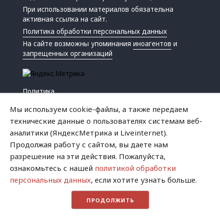
При использовании материалов обязательна
активная ссылка на сайт.
Политика обработки персональных данных
На сайте возможны упоминания
иноагентов
и
запрещенных организаций
Политика
Экономика
Мы используем cookie-файлы, а также передаем
Жизнь
технические данные о пользователях системам веб-
Происшествия
аналитики (ЯндексМетрика и Liveinternet).
Культура
Продолжая работу с сайтом, вы даете нам
Республика
разрешение на эти действия. Пожалуйста,
Криминал
ознакомьтесь с нашей
политикой обработки
Успех
персональных данных
, если хотите узнать больше.
Хватит это терпеть
ПРОДОЛЖИТЬ
Город