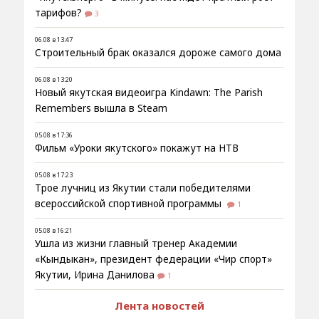
тарифов?
3
06.08 в 13:47
Строительный брак оказался дороже самого дома
06.08 в 13:20
Новый якутская видеоигра Kindawn: The Parish
Remembers вышла в Steam
05.08 в 17:36
Фильм «Уроки якутского» покажут на НТВ
05.08 в 17:23
Трое лучниц из Якутии стали победителями
всероссийской спортивной программы
1
05.08 в 16:21
Ушла из жизни главный тренер Академии
«Кындыкан», президент федерации «Чир спорт»
Якутии, Ирина Данилова
1
Лента новостей