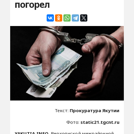
погорел
Текст:
Прокуратура Якутии
Фото:
static21.tgcnt.ru
YAKUTIA.INFO.
Верхоянской межрайонной