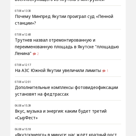
07.08 в 13:30
Почему Минпред Якутии проиграл суд «Пенной
станции»?
07.08 в 12:48
Трутнев назвал отремонтированную и
переименованную площадь в Якутске "площадью
Ленина"
2
07.08 в 12:17
На АЗС Южной Якутии увеличили лимиты
1
07.08 в 12:01
Дополнительные комплексы фотовидеофиксации
установят на федтрассах
06.08 в 15:39
Вкус, музыка и энергия: каким будет третий
«СырФест»
06.08 в 15:18
«Якутскэнерго» в минусе: нас ждёт кратный рост