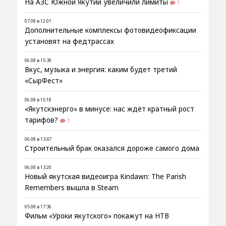
На АЗС Южной Якутии увеличили лимиты
1
07.08 в 12:01
Дополнительные комплексы фотовидеофиксации
установят на федтрассах
06.08 в 15:39
Вкус, музыка и энергия: каким будет третий
«СырФест»
06.08 в 15:18
«Якутскэнерго» в минусе: нас ждёт кратный рост
тарифов?
1
06.08 в 13:47
Строительный брак оказался дороже самого дома
06.08 в 13:20
Новый якутская видеоигра Kindawn: The Parish
Remembers вышла в Steam
05.08 в 17:36
Фильм «Уроки якутского» покажут на НТВ