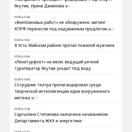
Якутии, Ирина Данилова
1
05.08 в 15:44
«Внеплановых работ» не обнаружено: митинг
КПРФ перенесли под надуманным предлогом
3
05.08 в 15:02
В Усть-Майском районе пропал пожилой мужчина
05.08 в 14:46
«Ленатурфлот» на мели: ведущий речной
туроператор Якутии уходит под воду
05.08 в 14:08
Сотрудник театра пропагандировал среди
творческой интеллигенции идеи вооруженного
мятежа
1
05.08 в 13:30
Саргылана Степанова назначена начальником
Департамента ЖКХ и энергетики
05.08 в 12:51