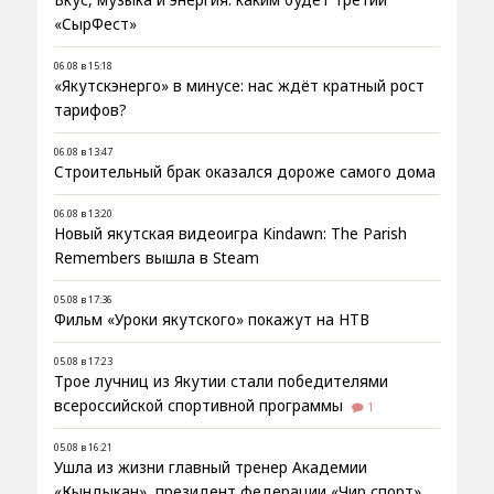
«СырФест»
06.08 в 15:18
«Якутскэнерго» в минусе: нас ждёт кратный рост
тарифов?
06.08 в 13:47
Строительный брак оказался дороже самого дома
06.08 в 13:20
Новый якутская видеоигра Kindawn: The Parish
Remembers вышла в Steam
05.08 в 17:36
Фильм «Уроки якутского» покажут на НТВ
05.08 в 17:23
Трое лучниц из Якутии стали победителями
всероссийской спортивной программы
1
05.08 в 16:21
Ушла из жизни главный тренер Академии
«Кындыкан», президент федерации «Чир спорт»