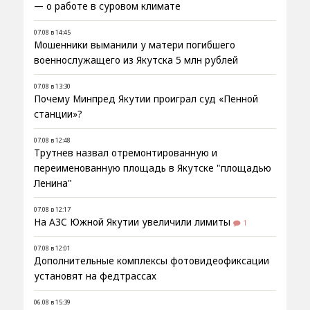
— о работе в суровом климате
07.08 в 14:45
Мошенники выманили у матери погибшего
военнослужащего из Якутска 5 млн рублей
07.08 в 13:30
Почему Минпред Якутии проиграл суд «Пенной
станции»?
07.08 в 12:48
Трутнев назвал отремонтированную и
переименованную площадь в Якутске "площадью
Ленина"
07.08 в 12:17
На АЗС Южной Якутии увеличили лимиты
1
07.08 в 12:01
Дополнительные комплексы фотовидеофиксации
установят на федтрассах
06.08 в 15:39