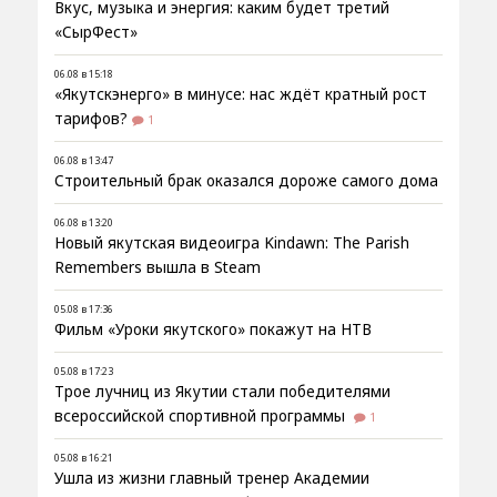
Вкус, музыка и энергия: каким будет третий
«СырФест»
06.08 в 15:18
«Якутскэнерго» в минусе: нас ждёт кратный рост
тарифов?
1
06.08 в 13:47
Строительный брак оказался дороже самого дома
06.08 в 13:20
Новый якутская видеоигра Kindawn: The Parish
Remembers вышла в Steam
05.08 в 17:36
Фильм «Уроки якутского» покажут на НТВ
05.08 в 17:23
Трое лучниц из Якутии стали победителями
всероссийской спортивной программы
1
05.08 в 16:21
Ушла из жизни главный тренер Академии