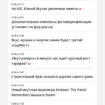
07.08 в 12:17
На АЗС Южной Якутии увеличили лимиты
1
07.08 в 12:01
Дополнительные комплексы фотовидеофиксации
установят на федтрассах
06.08 в 15:39
Вкус, музыка и энергия: каким будет третий
«СырФест»
06.08 в 15:18
«Якутскэнерго» в минусе: нас ждёт кратный рост
тарифов?
3
06.08 в 13:47
Строительный брак оказался дороже самого дома
06.08 в 13:20
Новый якутская видеоигра Kindawn: The Parish
Remembers вышла в Steam
05.08 в 17:36