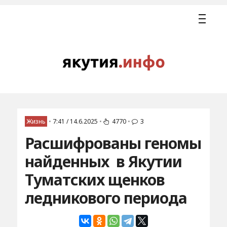
Жизнь
•
7:41 / 14.6.2025
•
4770
•
3
Расшифрованы геномы
найденных в Якутии
Туматских щенков
ледникового периода