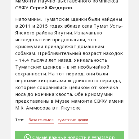
мамонта Научно-выставочного комплекса
СВФУ
Сергей Федоров.
Напомним, Туматские щенки были найдены
в 2011 и 2015 годах вблизи села Тумат Усть-
Янского района Якутии. Изначально
исследователи предполагали, что
криомумии принадлежат домашним
собакам. Приблизительный возраст находок
– 14,4 тысячи лет назад. Уникальность
Туматских щенков – в их необычайной
сохранности. На тот период, они были
первыми хищниками ледникового периода,
которые сохранились целиком от кончика
носа до кончика хвоста. Обе криомумии
представлены в Музее мамонта СВФУ имени
М.К. Аммосова в г. Якутске.
Теги:
база геномов
туматские щенки
Самые важные новости в WhatsApp