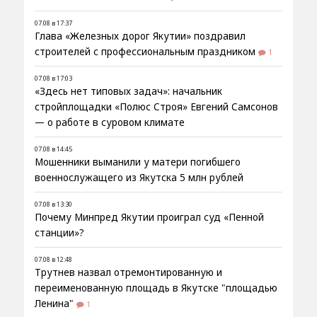
07.08 в 17:37
Глава «Железных дорог Якутии» поздравил
строителей с профессиональным праздником
1
07.08 в 17:03
«Здесь нет типовых задач»: начальник
стройплощадки «Полюс Строя» Евгений Самсонов
— о работе в суровом климате
07.08 в 14:45
Мошенники выманили у матери погибшего
военнослужащего из Якутска 5 млн рублей
07.08 в 13:30
Почему Минпред Якутии проиграл суд «Пенной
станции»?
07.08 в 12:48
Трутнев назвал отремонтированную и
переименованную площадь в Якутске "площадью
Ленина"
1