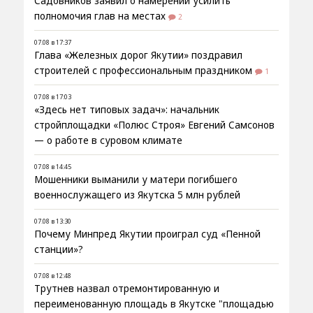
Садовников заявил о намерении усилить
полномочия глав на местах
2
07.08 в 17:37
Глава «Железных дорог Якутии» поздравил
строителей с профессиональным праздником
1
07.08 в 17:03
«Здесь нет типовых задач»: начальник
стройплощадки «Полюс Строя» Евгений Самсонов
— о работе в суровом климате
07.08 в 14:45
Мошенники выманили у матери погибшего
военнослужащего из Якутска 5 млн рублей
07.08 в 13:30
Почему Минпред Якутии проиграл суд «Пенной
станции»?
07.08 в 12:48
Трутнев назвал отремонтированную и
переименованную площадь в Якутске "площадью