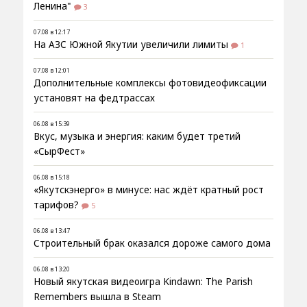
Ленина"
3
07.08 в 12:17
На АЗС Южной Якутии увеличили лимиты
1
07.08 в 12:01
Дополнительные комплексы фотовидеофиксации
установят на федтрассах
06.08 в 15:39
Вкус, музыка и энергия: каким будет третий
«СырФест»
06.08 в 15:18
«Якутскэнерго» в минусе: нас ждёт кратный рост
тарифов?
5
06.08 в 13:47
Строительный брак оказался дороже самого дома
06.08 в 13:20
Новый якутская видеоигра Kindawn: The Parish
Remembers вышла в Steam