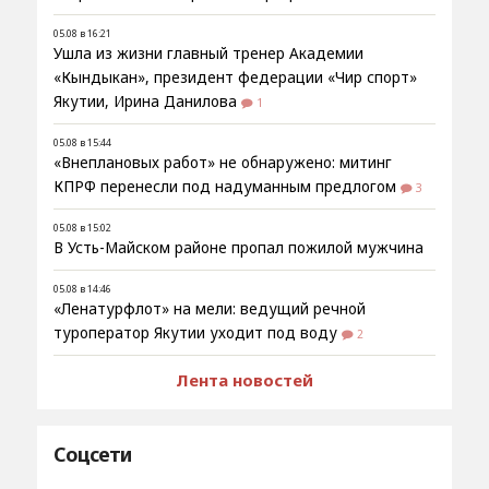
05.08 в 16:21
Ушла из жизни главный тренер Академии
«Кындыкан», президент федерации «Чир спорт»
Якутии, Ирина Данилова
1
05.08 в 15:44
«Внеплановых работ» не обнаружено: митинг
КПРФ перенесли под надуманным предлогом
3
05.08 в 15:02
В Усть-Майском районе пропал пожилой мужчина
05.08 в 14:46
«Ленатурфлот» на мели: ведущий речной
туроператор Якутии уходит под воду
2
Лента новостей
Соцсети