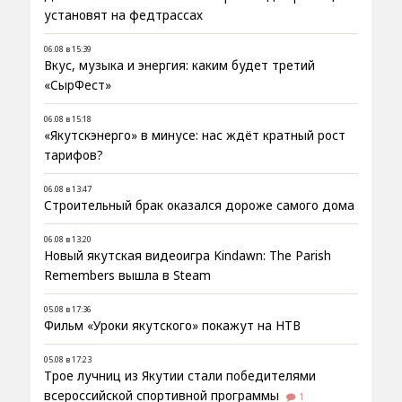
установят на федтрассах
06.08 в 15:39
Вкус, музыка и энергия: каким будет третий
«СырФест»
06.08 в 15:18
«Якутскэнерго» в минусе: нас ждёт кратный рост
тарифов?
06.08 в 13:47
Строительный брак оказался дороже самого дома
06.08 в 13:20
Новый якутская видеоигра Kindawn: The Parish
Remembers вышла в Steam
05.08 в 17:36
Фильм «Уроки якутского» покажут на НТВ
05.08 в 17:23
Трое лучниц из Якутии стали победителями
всероссийской спортивной программы
1