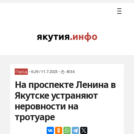
Город
•
6:29 / 11.7.2025
•
4534
На проспекте Ленина в
Якутске устраняют
неровности на
тротуаре