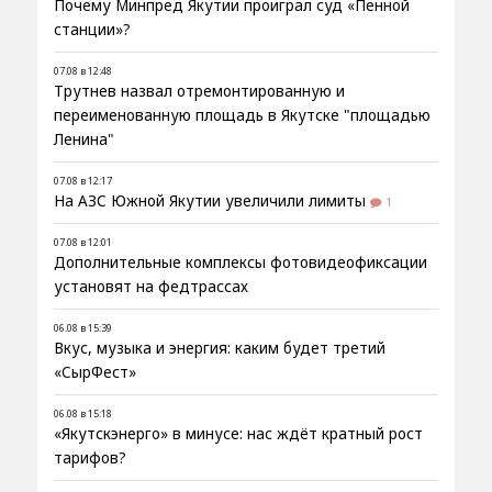
Почему Минпред Якутии проиграл суд «Пенной
станции»?
07.08 в 12:48
Трутнев назвал отремонтированную и
переименованную площадь в Якутске "площадью
Ленина"
07.08 в 12:17
На АЗС Южной Якутии увеличили лимиты
1
07.08 в 12:01
Дополнительные комплексы фотовидеофиксации
установят на федтрассах
06.08 в 15:39
Вкус, музыка и энергия: каким будет третий
«СырФест»
06.08 в 15:18
«Якутскэнерго» в минусе: нас ждёт кратный рост
тарифов?