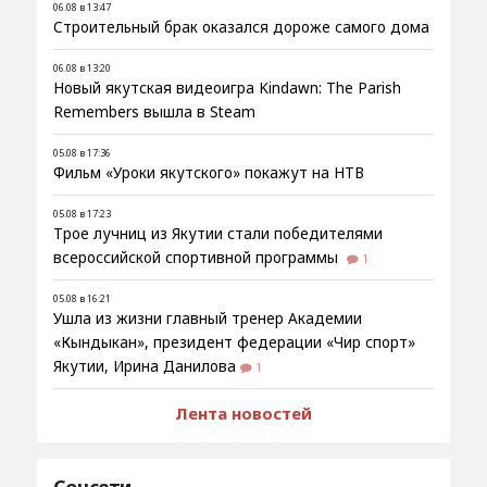
06.08 в 13:47
Строительный брак оказался дороже самого дома
06.08 в 13:20
Новый якутская видеоигра Kindawn: The Parish
Remembers вышла в Steam
05.08 в 17:36
Фильм «Уроки якутского» покажут на НТВ
05.08 в 17:23
Трое лучниц из Якутии стали победителями
всероссийской спортивной программы
1
05.08 в 16:21
Ушла из жизни главный тренер Академии
«Кындыкан», президент федерации «Чир спорт»
Якутии, Ирина Данилова
1
Лента новостей
Соцсети