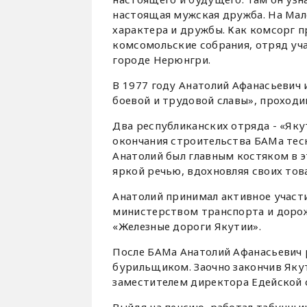
настоящая мужская дружба. На Мал
характера и дружбы. Как комсорг п
комсомольские собрания, отряд уча
городе Нерюнгри.
В 1977 году Анатолий Афанасьевич 
боевой и трудовой славы», проходив
Два республиканских отряда - «Яку
окончания строительства БАМа тес
Анатолий был главным костяком в э
яркой речью, вдохновляя своих това
Анатолий принимал активное участ
министерством транспорта и дорож
«Железные дороги Якутии».
После БАМа Анатолий Афанасьевич 
бурильщиком. Заочно закончив Яку
заместителем директора Едейской 