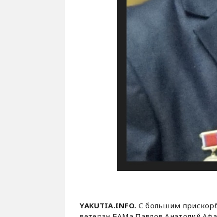
YAKUTIA.INFO.
С большим прискорб
ветеран БАМа Павлов Анатолий Афа