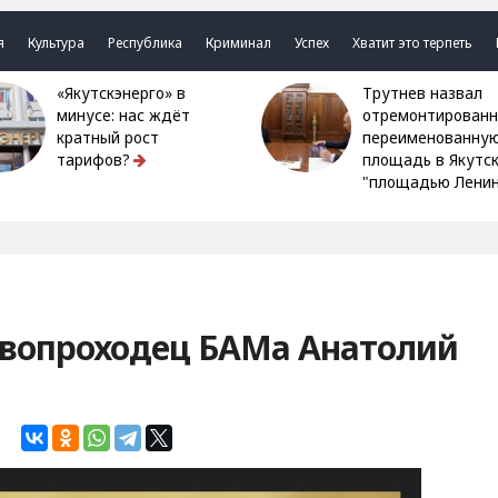
я
Культура
Республика
Криминал
Успех
Хватит это терпеть
«Якутскэнерго» в
Трутнев назвал
минусе: нас ждёт
отремонтированн
кратный рост
переименованну
тарифов?
площадь в Якутс
"площадью Ленин
рвопроходец БАМа Анатолий