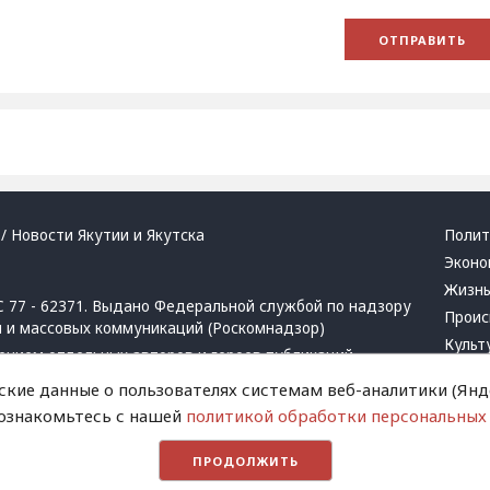
/ Новости Якутии и Якутска
Полит
Эконо
Жизн
 77 - 62371. Выдано Федеральной службой по надзору
Проис
й и массовых коммуникаций (Роскомнадзор)
Культ
ением отдельных авторов и героев публикаций.
Респу
 активная ссылка на сайт.
ские данные о пользователях системам веб-аналитики (Янде
Крим
 ознакомьтесь с нашей
политикой обработки персональных
Успех
в
и
запрещенных организаций
Хвати
ПРОДОЛЖИТЬ
Город