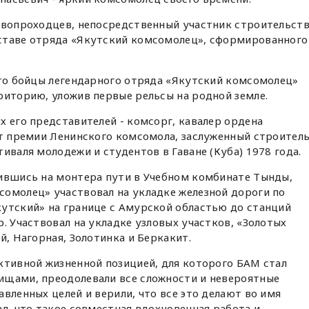
ервопроходцев, непосредственный участник строительст
ставе отряда «Якутский комсомолец», сформированного
что бойцы легендарного отряда «Якутский комсомолец»
риторию, уложив первые рельсы на родной земле.
х его представителей - комсорг, кавалер ордена
ат премии Ленинского комсомола, заслуженный строител
иваля молодежи и студентов в Гаване (Куба) 1978 года.
чившись на монтера пути в Учебном комбинате Тынды,
сомолец» участвовал на укладке железной дороги по
кутский» на границе с Амурской областью до станций
. Участвовал на укладке узловых участков, «Золотых
й, Нагорная, Золотинка и Беркакит.
ктивной жизненной позицией, для которого БАМ стал
ищами, преодолевали все сложности и невероятные
вленных целей и верили, что все это делают во имя
ал, что такое совместная вдохновенная работа и