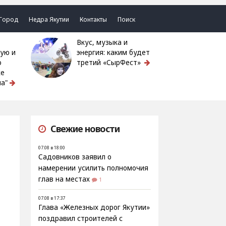
Город
Недра Якутии
Контакты
Поиск
Вкус, музыка и
ую и
энергия: каким будет
ю
третий «СырФест»
ке
а"
Свежие новости
07.08 в 18:00
Садовников заявил о
намерении усилить полномочия
глав на местах
1
07.08 в 17:37
Глава «Железных дорог Якутии»
поздравил строителей с