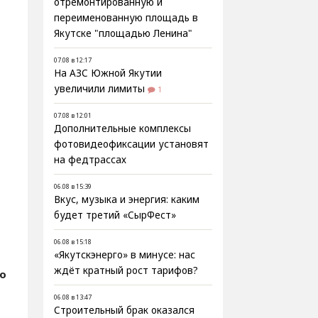
отремонтированную и
переименованную площадь в
Якутске "площадью Ленина"
07.08 в 12:17
На АЗС Южной Якутии
увеличили лимиты
1
07.08 в 12:01
Дополнительные комплексы
фотовидеофиксации установят
на федтрассах
06.08 в 15:39
Вкус, музыка и энергия: каким
будет третий «СырФест»
06.08 в 15:18
«Якутскэнерго» в минусе: нас
ждёт кратный рост тарифов?
fo
06.08 в 13:47
Строительный брак оказался