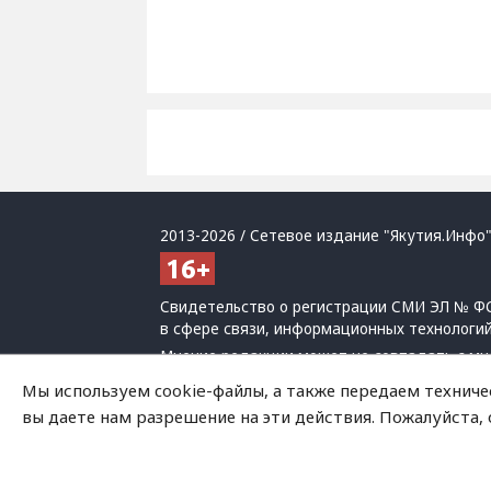
2013-2026 / Сетевое издание "Якутия.Инфо"
Свидетельство о регистрации СМИ ЭЛ № ФС
в сфере связи, информационных технологи
Мнение редакции может не совпадать с мн
При использовании материалов обязательна
Мы используем cookie-файлы, а также передаем техниче
Политика обработки персональных данных
вы даете нам разрешение на эти действия. Пожалуйста,
На сайте возможны упоминания
иноагенто