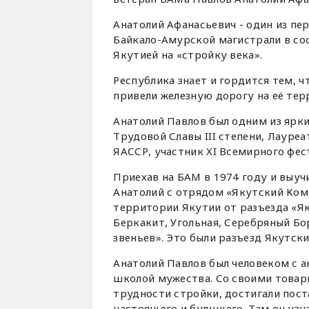
Анатолий Афанасьевич - один из п
Байкало-Амурской магистрали в со
Якутией на «стройку века».
Республика знает и гордится тем, 
привели железную дорогу на её тер
Анатолий Павлов был одним из ярки
Трудовой Славы III степени, Лауре
ЯАССР, участник XI Всемирного фест
Приехав на БАМ в 1974 году и выу
Анатолий с отрядом «Якутский Ком
территории Якутии от разъезда «Я
Беркакит, Угольная, Серебряный Бор
звеньев». Это были разъезд Якутски
Анатолий Павлов был человеком с а
школой мужества. Со своими товар
трудности стройки, достигали поста
настоящего и будущего. Там он узн