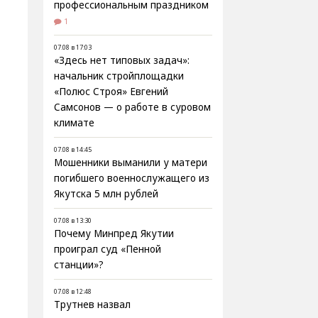
профессиональным праздником
1
07.08 в 17:03
«Здесь нет типовых задач»:
начальник стройплощадки
«Полюс Строя» Евгений
Самсонов — о работе в суровом
климате
07.08 в 14:45
Мошенники выманили у матери
погибшего военнослужащего из
Якутска 5 млн рублей
07.08 в 13:30
Почему Минпред Якутии
проиграл суд «Пенной
станции»?
07.08 в 12:48
Трутнев назвал