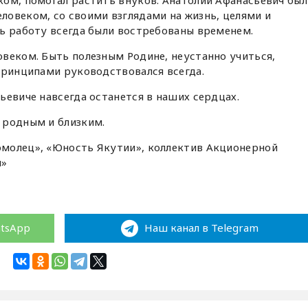
ком, помогал растить внуков. Анатолий Афанасьевич был
овеком, со своими взглядами на жизнь, целями и
ь работу всегда были востребованы временем.
веком. Быть полезным Родине, неустанно учиться,
принципами руководствовался всегда.
ьевиче навсегда останется в наших сердцах.
 родным и близким.
молец», «Юность Якутии», коллектив Акционерной
и»
atsApp
Наш канал в Telegram