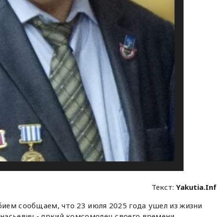
Текст:
Yakutia.In
ием сообщаем, что 23 июля 2025 года ушел из жизни
насьевич - яркий комсомолец своего времени.