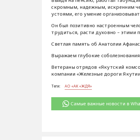
Выйдя на пенсию, работал табунщи
скромным, надежным, искренним чел
устоями, его умение организовыват
Он был позитивно настроенным чело
трудиться, расти духовно – этими 
Светлая память об Анатолии Афанас
Выражаем глубокие соболезнования
Ветераны отрядов «Якутский комсо
компании «Железные дороги Якути
Теги:
АО «АК «ЖДЯ»
Самые важные новости в Wh