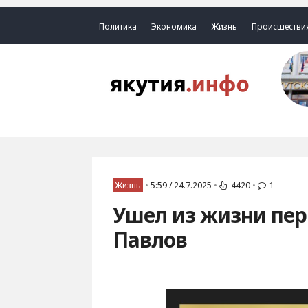
Политика
Экономика
Жизнь
Происшестви
Жизнь
•
5:59 / 24.7.2025
•
4420
•
1
Ушел из жизни пе
Павлов