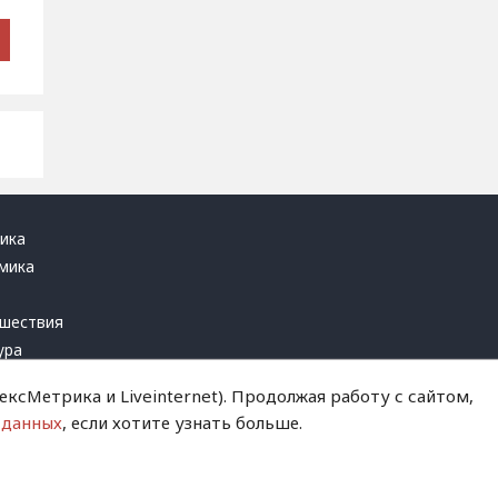
ика
мика
ь
шествия
ура
блика
ксМетрика и Liveinternet). Продолжая работу с сайтом,
инал
 данных
, если хотите узнать больше.
т это терпеть