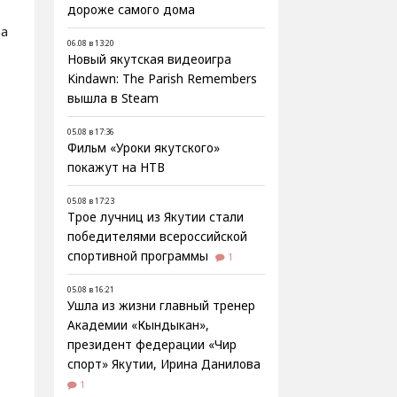
дороже самого дома
ва
06.08 в 13:20
Новый якутская видеоигра
Kindawn: The Parish Remembers
вышла в Steam
05.08 в 17:36
Фильм «Уроки якутского»
покажут на НТВ
ь
05.08 в 17:23
Трое лучниц из Якутии стали
победителями всероссийской
спортивной программы
1
05.08 в 16:21
Ушла из жизни главный тренер
Академии «Кындыкан»,
президент федерации «Чир
спорт» Якутии, Ирина Данилова
1