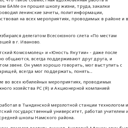
ом БАМе он прошел школу жизни, труда, закалки
роводил ленинские зачеты, политинформации,
ствовал на всех мероприятиях, проводимых в районе и 
избирался делегатом Всесоюзного слета «По местам
шей в г. Иваново.
тский Комсомолец» и «Юность Якутии» - даже после
но общаются, всегда поддерживают друг друга, и
том звене. Он умел хорошо говорить, мог выступить с
рищей, всегда мог поддержать, понять...
ие во всех юбилейных мероприятиях, проводимых
ного хозяйства РС (Я) и Акционерной компанией
работал в Тындинской мерзлотной станции технологом 
тский государственный университет, работал учителем 
средней школы Намского района.