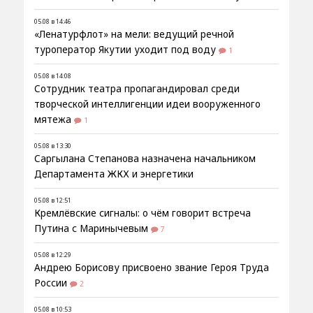
05.08 в 14:46
«Ленатурфлот» на мели: ведущий речной
туроператор Якутии уходит под воду
1
05.08 в 14:08
Сотрудник театра пропагандировал среди
творческой интеллигенции идеи вооруженного
мятежа
1
05.08 в 13:30
Саргылана Степанова назначена начальником
Департамента ЖКХ и энергетики
05.08 в 12:51
Кремлёвские сигналы: о чём говорит встреча
Путина с Маринычевым
7
05.08 в 12:29
Андрею Борисову присвоено звание Героя Труда
России
2
05.08 в 10:53