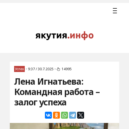
Успех
•
9:37 / 30.7.2025
•
14995
Лена Игнатьева:
Командная работа –
залог успеха