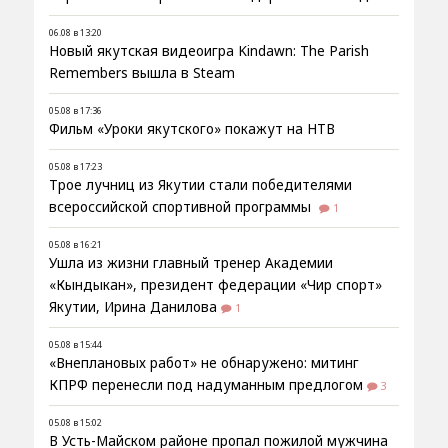
06.08 в 13:20
Новый якутская видеоигра Kindawn: The Parish
Remembers вышла в Steam
05.08 в 17:36
Фильм «Уроки якутского» покажут на НТВ
05.08 в 17:23
Трое лучниц из Якутии стали победителями
всероссийской спортивной программы
1
05.08 в 16:21
Ушла из жизни главный тренер Академии
«Кындыкан», президент федерации «Чир спорт»
Якутии, Ирина Данилова
1
05.08 в 15:44
«Внеплановых работ» не обнаружено: митинг
КПРФ перенесли под надуманным предлогом
3
05.08 в 15:02
В Усть-Майском районе пропал пожилой мужчина