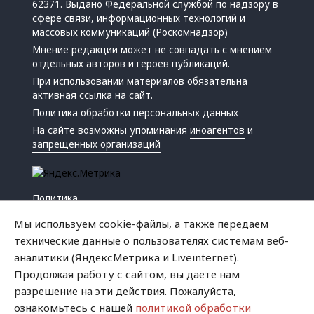
62371. Выдано Федеральной службой по надзору в
сфере связи, информационных технологий и
массовых коммуникаций (Роскомнадзор)
Мнение редакции может не совпадать с мнением
отдельных авторов и героев публикаций.
При использовании материалов обязательна
активная ссылка на сайт.
Политика обработки персональных данных
На сайте возможны упоминания
иноагентов
и
запрещенных организаций
Политика
Экономика
Мы используем cookie-файлы, а также передаем
Жизнь
технические данные о пользователях системам веб-
Происшествия
аналитики (ЯндексМетрика и Liveinternet).
Культура
Продолжая работу с сайтом, вы даете нам
Республика
разрешение на эти действия. Пожалуйста,
Криминал
ознакомьтесь с нашей
политикой обработки