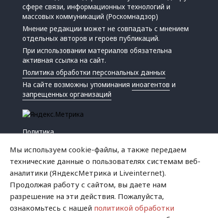
сфере связи, информационных технологий и
массовых коммуникаций (Роскомнадзор)
Мнение редакции может не совпадать с мнением
отдельных авторов и героев публикаций.
При использовании материалов обязательна
активная ссылка на сайт.
Политика обработки персональных данных
На сайте возможны упоминания
иноагентов
и
запрещенных организаций
Политика
Экономика
Мы используем cookie-файлы, а также передаем
Жизнь
технические данные о пользователях системам веб-
Происшествия
аналитики (ЯндексМетрика и Liveinternet).
Культура
Продолжая работу с сайтом, вы даете нам
Республика
разрешение на эти действия. Пожалуйста,
Криминал
ознакомьтесь с нашей
политикой обработки
Успех