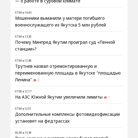
— о работе в суровом климате
07.08 в 14:45
Мошенники выманили у матери погибшего
военнослужащего из Якутска 5 млн рублей
07.08 в 13:30
Почему Минпред Якутии проиграл суд «Пенной
станции»?
07.08 в 12:48
Трутнев назвал отремонтированную и
переименованную площадь в Якутске "площадью
Ленина"
3
07.08 в 12:17
На АЗС Южной Якутии увеличили лимиты
1
07.08 в 12:01
Дополнительные комплексы фотовидеофиксации
установят на федтрассах
06.08 в 15:39