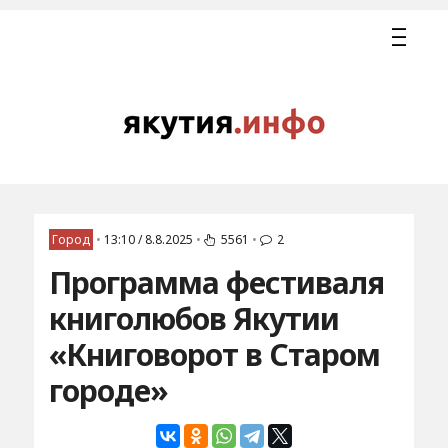
Город
•
13:10 / 8.8.2025
•
5561
•
2
Программа фестиваля
книголюбов Якутии
«Книговорот в Старом
городе»