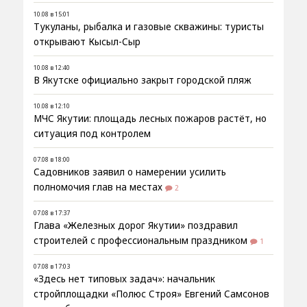
10.08 в 15:01
Тукуланы, рыбалка и газовые скважины: туристы
открывают Кысыл-Сыр
10.08 в 12:40
В Якутске официально закрыт городской пляж
10.08 в 12:10
МЧС Якутии: площадь лесных пожаров растёт, но
ситуация под контролем
07.08 в 18:00
Садовников заявил о намерении усилить
полномочия глав на местах
2
07.08 в 17:37
Глава «Железных дорог Якутии» поздравил
строителей с профессиональным праздником
1
07.08 в 17:03
«Здесь нет типовых задач»: начальник
стройплощадки «Полюс Строя» Евгений Самсонов