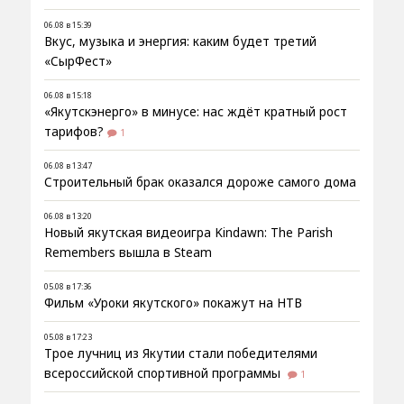
06.08 в 15:39
Вкус, музыка и энергия: каким будет третий
«СырФест»
06.08 в 15:18
«Якутскэнерго» в минусе: нас ждёт кратный рост
тарифов?
1
06.08 в 13:47
Строительный брак оказался дороже самого дома
06.08 в 13:20
Новый якутская видеоигра Kindawn: The Parish
Remembers вышла в Steam
05.08 в 17:36
Фильм «Уроки якутского» покажут на НТВ
05.08 в 17:23
Трое лучниц из Якутии стали победителями
всероссийской спортивной программы
1