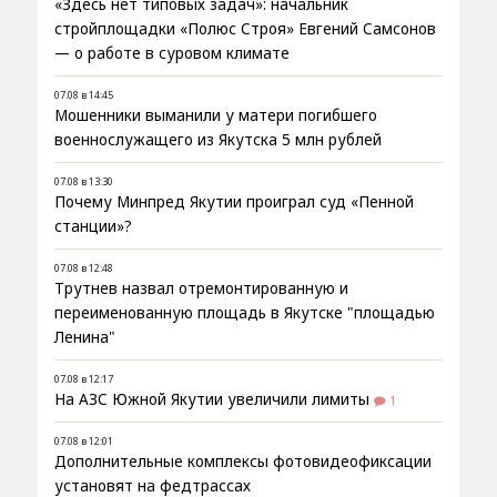
«Здесь нет типовых задач»: начальник
стройплощадки «Полюс Строя» Евгений Самсонов
— о работе в суровом климате
07.08 в 14:45
Мошенники выманили у матери погибшего
военнослужащего из Якутска 5 млн рублей
07.08 в 13:30
Почему Минпред Якутии проиграл суд «Пенной
станции»?
07.08 в 12:48
Трутнев назвал отремонтированную и
переименованную площадь в Якутске "площадью
Ленина"
07.08 в 12:17
На АЗС Южной Якутии увеличили лимиты
1
07.08 в 12:01
Дополнительные комплексы фотовидеофиксации
установят на федтрассах