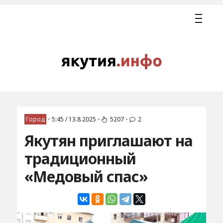
Город
•
5:45 / 13.8.2025
•
5207
•
2
Якутян приглашают на
традиционный
«Медовый спас»