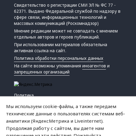
Свидетельство о регистрации СМИ ЭЛ № ФС 77 -
62371. Выдано Федеральной службой по надзору в
сфере связи, информационных технологий и
массовых коммуникаций (Роскомнадзор)
Мнение редакции может не совпадать с мнением
отдельных авторов и героев публикаций.
При использовании материалов обязательна
активная ссылка на сайт.
Политика обработки персональных данных
На сайте возможны упоминания
иноагентов
и
запрещенных организаций
Политика
Экономика
Мы используем cookie-файлы, а также передаем
Жизнь
технические данные о пользователях системам веб-
Происшествия
аналитики (ЯндексМетрика и Liveinternet).
Культура
Продолжая работу с сайтом, вы даете нам
Республика
разрешение на эти действия. Пожалуйста,