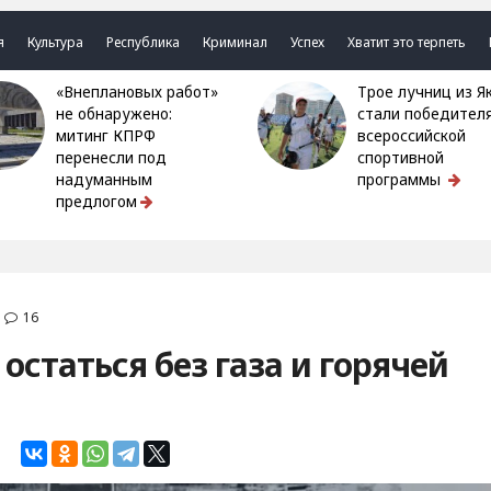
я
Культура
Республика
Криминал
Успех
Хватит это терпеть
«Внеплановых работ»
Трое лучниц из Якутии
не обнаружено:
стали победител
митинг КПРФ
всероссийской
перенесли под
спортивной
надуманным
программы
предлогом
•
16
остаться без газа и горячей