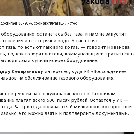
достигает 80–95%, срок эксплуатации истёк
 оборудование, останетесь без газа, и нам не запустят
 отопления и нет горячей воды. У нас стоят
т газа, то есть от газового котла, — говорит Новакова.
ть, но, как говорят жители, коммунальщики тратиться н
бы люди сами купили новое оборудование.
ндру Северьянову
интересно, куда УК «Восхождение»
жильцов на обслуживание газового оборудования.
ионов рублей на обслуживание котлов. Газовикам
ивание платят всего 500 тысяч рублей. Остаётся у УК —
 года. За три года получается 6 миллионов, которые они
циально: это можно взять и подтвердить документами,