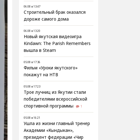
06.08 в 13:47
Строительный брак оказался
дороже самого дома
06.08 в 13:20
Новый якутская видеоигра
Kindawn: The Parish Remembers
вышла в Steam
05.08 в 17:36
Фильм «Уроки якутского»
покажут на НТВ
05.08 в 17:23
Трое лучниц из Якутии стали
победителями всероссийской
спортивной программы
1
05.08 в 16:21
Ушла из жизни главный тренер
Академии «Кындыкан»,
президент федерации «Чир