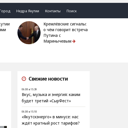
Город
Недра Якутии
Контакты
Поиск
Кремлёвские сигналы:
ями
о чём говорит встреча
Путина с
Маринычевым
Свежие новости
06.08 в 15:39
Вкус, музыка и энергия: каким
будет третий «СырФест»
06.08 в 15:18
«Якутскэнерго» в минусе: нас
ждёт кратный рост тарифов?