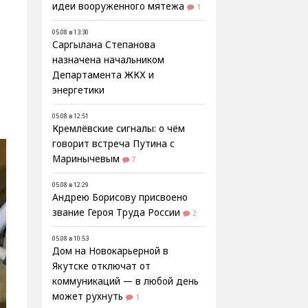
идеи вооруженного мятежа
1
05.08 в 13:30
Саргылана Степанова
назначена начальником
Департамента ЖКХ и
энергетики
05.08 в 12:51
Кремлёвские сигналы: о чём
говорит встреча Путина с
Маринычевым
7
05.08 в 12:29
Андрею Борисову присвоено
звание Героя Труда России
2
05.08 в 10:53
Дом на Новокарьерной в
Якутске отключат от
коммуникаций — в любой день
может рухнуть
1