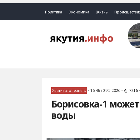
Политика
Экономика
Жизнь
Происшестви
Хватит это терпеть
•
16:46 / 29.5.2026
•
7216
Борисовка-1 может 
воды