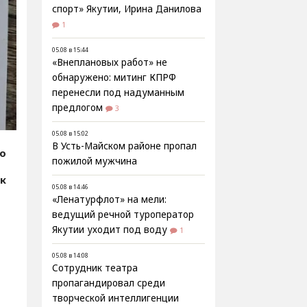
спорт» Якутии, Ирина Данилова
1
05.08 в 15:44
«Внеплановых работ» не
обнаружено: митинг КПРФ
перенесли под надуманным
предлогом
3
05.08 в 15:02
В Усть-Майском районе пропал
fo
пожилой мужчина
к
05.08 в 14:46
«Ленатурфлот» на мели:
ведущий речной туроператор
Якутии уходит под воду
1
я
05.08 в 14:08
Сотрудник театра
пропагандировал среди
творческой интеллигенции