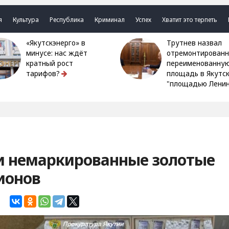
я
Культура
Республика
Криминал
Успех
Хватит это терпеть
«Якутскэнерго» в
Трутнев назвал
минусе: нас ждёт
отремонтированн
кратный рост
переименованну
тарифов?
площадь в Якутс
"площадью Ленин
ли немаркированные золотые
ионов