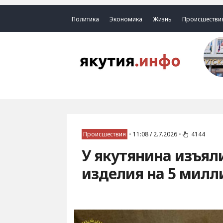
Политика
Экономика
Жизнь
Происшестви
Происшествия
•
11:08 / 2.7.2026
•
4144
У якутянина изъя
изделия на 5 милл