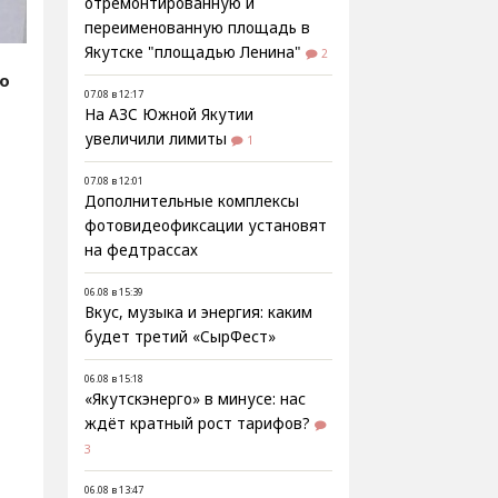
отремонтированную и
переименованную площадь в
Якутске "площадью Ленина"
2
fo
07.08 в 12:17
На АЗС Южной Якутии
увеличили лимиты
1
07.08 в 12:01
Дополнительные комплексы
фотовидеофиксации установят
на федтрассах
06.08 в 15:39
Вкус, музыка и энергия: каким
будет третий «СырФест»
и
06.08 в 15:18
«Якутскэнерго» в минусе: нас
ждёт кратный рост тарифов?
3
06.08 в 13:47