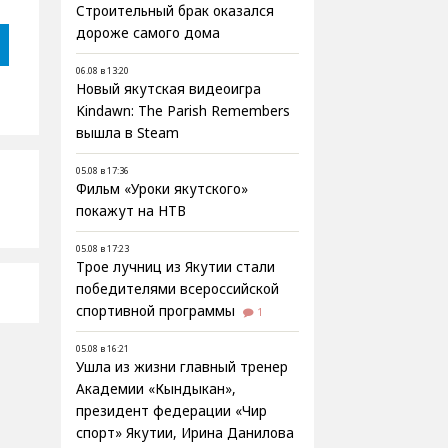
Строительный брак оказался
дороже самого дома
06.08 в 13:20
Новый якутская видеоигра
Kindawn: The Parish Remembers
вышла в Steam
05.08 в 17:36
Фильм «Уроки якутского»
покажут на НТВ
05.08 в 17:23
Трое лучниц из Якутии стали
победителями всероссийской
спортивной программы
1
05.08 в 16:21
Ушла из жизни главный тренер
Академии «Кындыкан»,
президент федерации «Чир
спорт» Якутии, Ирина Данилова