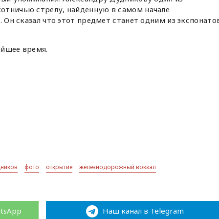
отничью стрелу, найденную в самом начале
. Он сказал что этот предмет станет одним из экспонато
айшее время.
дников
фото
открытие
железнодорожный вокзал
atsApp
Наш канал в Telegram