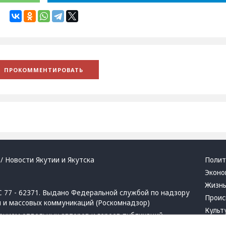
/ Новости Якутии и Якутска
Полит
Эконо
Жизн
 77 - 62371. Выдано Федеральной службой по надзору
Проис
й и массовых коммуникаций (Роскомнадзор)
Культ
ением отдельных авторов и героев публикаций.
Респу