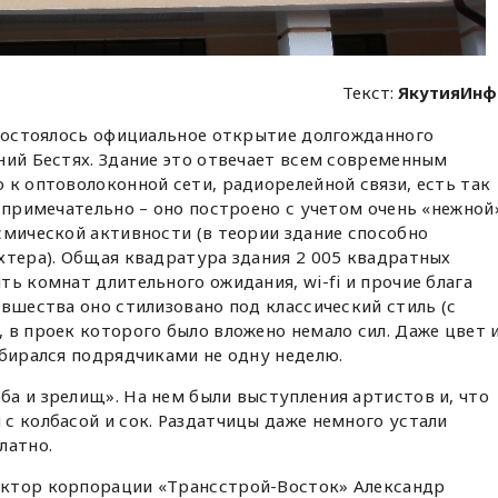
Текст:
ЯкутияИнф
 состоялось официальное открытие долгожданного
ний Бестях. Здание это отвечает всем современным
 к оптоволоконной сети, радиорелейной связи, есть так
о примечательно – оно построено с учетом очень «нежной
смической активности (в теории здание способно
хтера). Общая квадратура здания 2 005 квадратных
ь комнат длительного ожидания, wi-fi и прочие блага
овшества оно стилизовано под классический стиль (с
 в проек которого было вложено немало сил. Даже цвет 
ыбирался подрядчиками не одну неделю.
а и зрелищ». На нем были выступления артистов и, что
с колбасой и сок. Раздатчицы даже немного устали
латно.
ектор корпорации «Трансстрой-Восток» Александр