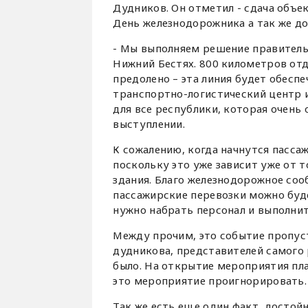
Дудников. Он отметил - сдача объек
День железнодорожника а так же до
- Мы выполняем решение правитель
Нижний Бестях. 800 километров отд
предолено – эта линия будет обесп
транспортно-логистический центр 
для все республики, которая очень 
выступлении.
К сожалению, когда начнутся пасса
поскольку это уже зависит уже от 
здания. Благо железнодорожное со
пассажирские перевозки можно буде
нужно набрать персонал и выполни
Между прочим, это событие пропус
дудникова, представителей самого 
было. На открытие мероприятия пла
это мероприятие проигнорировать.
Так же есть еще один факт, достой