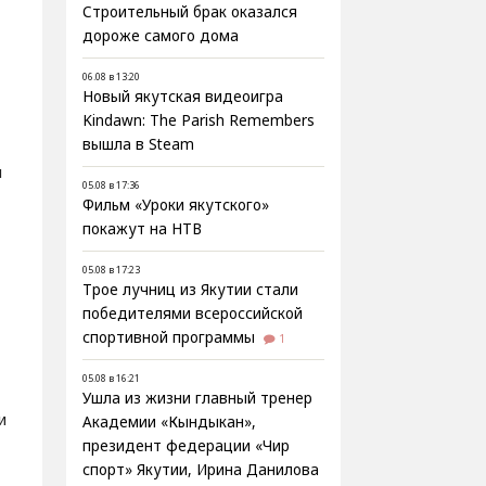
Строительный брак оказался
дороже самого дома
06.08 в 13:20
Новый якутская видеоигра
Kindawn: The Parish Remembers
вышла в Steam
м
05.08 в 17:36
Фильм «Уроки якутского»
покажут на НТВ
05.08 в 17:23
Трое лучниц из Якутии стали
–
победителями всероссийской
спортивной программы
1
05.08 в 16:21
Ушла из жизни главный тренер
и
Академии «Кындыкан»,
президент федерации «Чир
спорт» Якутии, Ирина Данилова