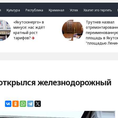
я
Культура
Республика
Криминал
Успех
Хватит это терпеть
«Якутскэнерго» в
Трутнев назвал
минусе: нас ждёт
отремонтированн
кратный рост
переименованну
тарифов?
площадь в Якутс
"площадью Ленин
 открылся железнодорожный