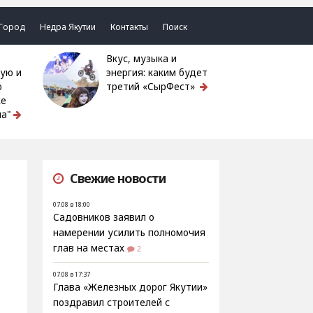
Город
Недра Якутии
Контакты
Поиск
Вкус, музыка и
ую и
энергия: каким будет
ю
третий «СырФест»
ке
а"
Свежие новости
07.08 в 18:00
Садовников заявил о
намерении усилить полномочия
глав на местах
2
07.08 в 17:37
Глава «Железных дорог Якутии»
поздравил строителей с