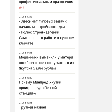
профессиональным праздником
1
07.08 в 17:03
«Здесь нет типовых задач»:
начальник стройплощадки
«Полюс Строя» Евгений
Самсонов — о работе в суровом
климате
07.08 в 14:45
Мошенники выманили у матери
погибшего военнослужащего из
Якутска 5 млн рублей
07.08 в 13:30
Почему Минпред Якутии
проиграл суд «Пенной
станции»?
07.08 в 12:48
Трутнев назвал