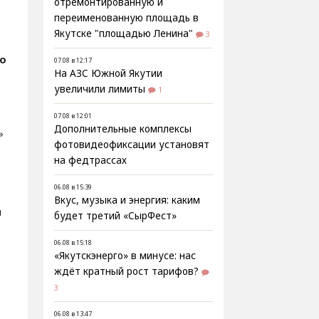
отремонтированную и
переименованную площадь в
Якутске "площадью Ленина"
3
о
07.08 в 12:17
На АЗС Южной Якутии
увеличили лимиты
1
07.08 в 12:01
Дополнительные комплексы
»
фотовидеофиксации установят
на федтрассах
06.08 в 15:39
Вкус, музыка и энергия: каким
и
будет третий «СырФест»
06.08 в 15:18
«Якутскэнерго» в минусе: нас
ждёт кратный рост тарифов?
3
06.08 в 13:47