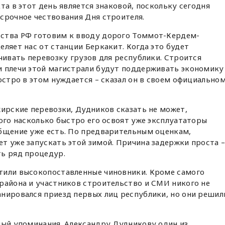
та в этот день является знаковой, поскольку сегодня
срочное чествования Дня строителя.
ства РФ готовим к вводу дорого Томмот-Кердем-
еляет нас от станции Беркакит. Когда это будет
ечивать перевозку грузов для республики. Строится
и плечи этой магистрали будут поддерживать экономику
остро в этом нуждается – сказал он в своем официально
жирские перевозки, Дудников сказать не может,
того насколько быстро его освоят уже эксплуататоры
общение уже есть. По предварительным оценкам,
т уже запускать этой зимой. Причина задержки проста 
ть ряд процедур.
тили высокопоставленные чиновники. Кроме самого
района и участников строительство и СМИ никого не
нировался приезд первых лиц республики, но они решил
ный упоминания. Александру Дудникову один из