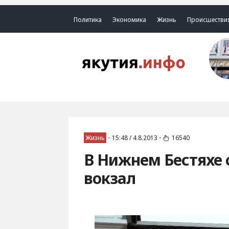
Политика
Экономика
Жизнь
Происшестви
Жизнь
•
15:48 / 4.8.2013
•
16540
В Нижнем Бестяхе
вокзал