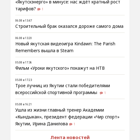
«Якутскэнерго» в минусе: нас ждёт кратный рост
тарифов?
1
06.08 в 13:47
Строительный брак оказался дороже самого дома
06.08 в 13:20
Новый якутская видеоигра Kindawn: The Parish
Remembers вышла в Steam
05.08 в 17:36
Фильм «Уроки якутского» покажут на НТВ
05.08 в 17:23
Трое лучниц из Якутии стали победителями
всероссийской спортивной программы
1
05.08 в 16:21
Ушла из жизни главный тренер Академии
«Кындыкан», президент федерации «Чир спорт»
Якутии, Ирина Данилова
1
Лента новостей