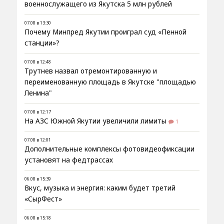
военнослужащего из Якутска 5 млн рублей
07.08 в 13:30
Почему Минпред Якутии проиграл суд «Пенной
станции»?
07.08 в 12:48
Трутнев назвал отремонтированную и
переименованную площадь в Якутске "площадью
Ленина"
07.08 в 12:17
На АЗС Южной Якутии увеличили лимиты
1
07.08 в 12:01
Дополнительные комплексы фотовидеофиксации
установят на федтрассах
06.08 в 15:39
Вкус, музыка и энергия: каким будет третий
«СырФест»
06.08 в 15:18