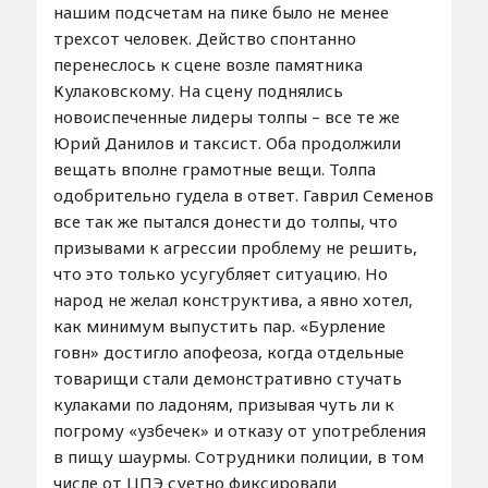
нашим подсчетам на пике было не менее
трехсот человек. Действо спонтанно
перенеслось к сцене возле памятника
Кулаковскому. На сцену поднялись
новоиспеченные лидеры толпы – все те же
Юрий Данилов и таксист. Оба продолжили
вещать вполне грамотные вещи. Толпа
одобрительно гудела в ответ. Гаврил Семенов
все так же пытался донести до толпы, что
призывами к агрессии проблему не решить,
что это только усугубляет ситуацию. Но
народ не желал конструктива, а явно хотел,
как минимум выпустить пар. «Бурление
говн» достигло апофеоза, когда отдельные
товарищи стали демонстративно стучать
кулаками по ладоням, призывая чуть ли к
погрому «узбечек» и отказу от употребления
в пищу шаурмы. Сотрудники полиции, в том
числе от ЦПЭ суетно фиксировали