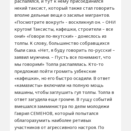
распалялся, и тут к нему присоединился
некий таксист, который также стал говорить
вполне дельные вещи о засилье мигрантов.
«Посмотрите вокруг!» - воскликнул он. – ОНИ
кругом! Таксисты, кафешки, строители – все
они!» «Говори по-якутски!» - донеслось из
толпы. К слову, большинство собравщихся
были саха. «Нет, я буду говорить по-русски! –
заявил мужчина. – Пусть все понимают, что
мы говорим!» Толпа распалялась. Кто-то
предложил пойти громить узбекские
«кафешки», но его быстро осадили. В ответ
«камазисты» включили на полную мощь
машины, чтобы заглушить гул толпы. Толпа в
ответ загудела еще громче. В гущу событий
вмешался замминистра по делм молодежи
Гаврил СЕМЕНОВ, который попытался
облагоразумить наиболее ретивых
участников от агрессивного настроя. По