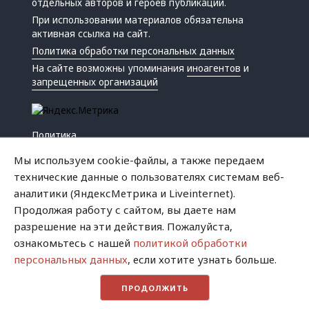
отдельных авторов и героев публикаций.
При использовании материалов обязательна
активная ссылка на сайт.
Политика обработки персональных данных
На сайте возможны упоминания
иноагентов
и
запрещенных организаций
Политика
Экономика
Мы используем cookie-файлы, а также передаем
Жизнь
технические данные о пользователях системам веб-
Происшествия
аналитики (ЯндексМетрика и Liveinternet).
Культура
Продолжая работу с сайтом, вы даете нам
Республика
разрешение на эти действия. Пожалуйста,
Криминал
ознакомьтесь с нашей
политикой обработки
Успех
персональных данных
, если хотите узнать больше.
Хватит это терпеть
ПРОДОЛЖИТЬ
Город