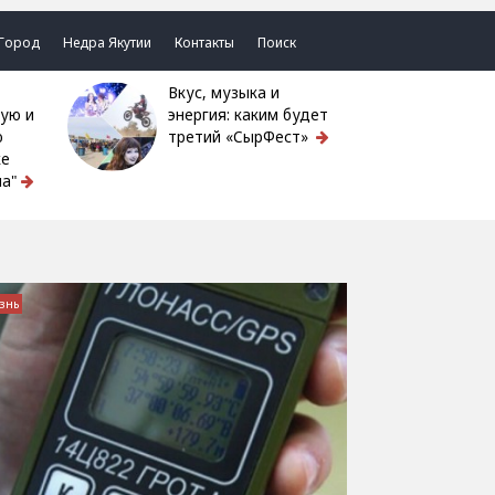
Город
Недра Якутии
Контакты
Поиск
Вкус, музыка и
ую и
энергия: каким будет
ю
третий «СырФест»
ке
а"
знь