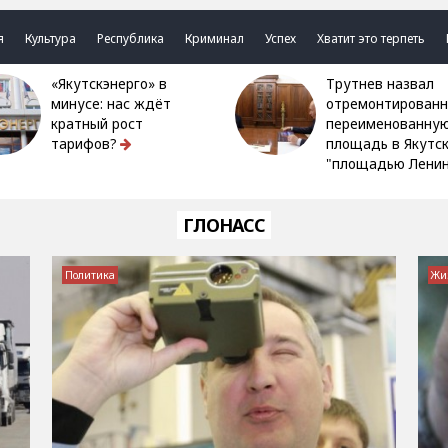
я
Культура
Республика
Криминал
Успех
Хватит это терпеть
«Якутскэнерго» в
Трутнев назвал
минусе: нас ждёт
отремонтированн
кратный рост
переименованну
тарифов?
площадь в Якутс
"площадью Ленин
ГЛОНАСС
Политика
Жи