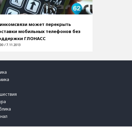
инкомсвязи может перекрыть
оставки мобильных телефонов без
оддержки ГЛОНАСС
00 / 7.11.2013
ика
мика
ь
шествия
ура
блика
инал
т это терпеть