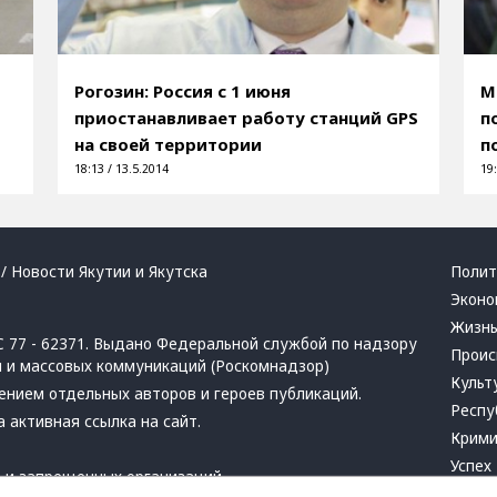
Рогозин: Россия с 1 июня
М
приостанавливает работу станций GPS
п
на своей территории
п
18:13 / 13.5.2014
19:
/ Новости Якутии и Якутска
Полит
Эконо
Жизн
 77 - 62371. Выдано Федеральной службой по надзору
Проис
й и массовых коммуникаций (Роскомнадзор)
Культ
ением отдельных авторов и героев публикаций.
Респу
 активная ссылка на сайт.
Крим
Успех
в
и
запрещенных организаций
Хвати