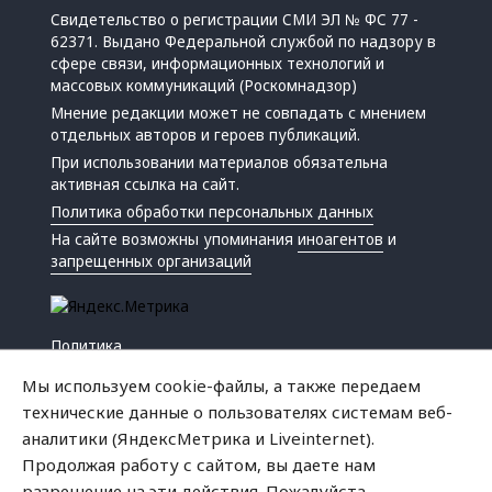
Свидетельство о регистрации СМИ ЭЛ № ФС 77 -
62371. Выдано Федеральной службой по надзору в
сфере связи, информационных технологий и
массовых коммуникаций (Роскомнадзор)
Мнение редакции может не совпадать с мнением
отдельных авторов и героев публикаций.
При использовании материалов обязательна
активная ссылка на сайт.
Политика обработки персональных данных
На сайте возможны упоминания
иноагентов
и
запрещенных организаций
Политика
Экономика
Мы используем cookie-файлы, а также передаем
Жизнь
технические данные о пользователях системам веб-
Происшествия
аналитики (ЯндексМетрика и Liveinternet).
Культура
Продолжая работу с сайтом, вы даете нам
Республика
разрешение на эти действия. Пожалуйста,