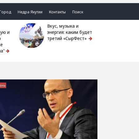
Город
Недра Якутии
Контакты
Поиск
Вкус, музыка и
ую и
энергия: каким будет
ю
третий «СырФест»
ке
а"
знь