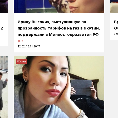
Ирину Высоких, выступившую за
Б
 2
прозрачность тарифов на газ в Якутии,
О
поддержали в Минвостокразвития РФ
9:0
2
12:52 / 6.11.2017
Жизнь