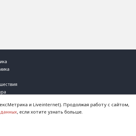
ика
мика
ь
шествия
ура
блика
ксМетрика и Liveinternet). Продолжая работу с сайтом,
инал
 данных
, если хотите узнать больше.
т это терпеть