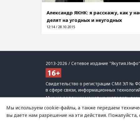
Александр ЯКНК: я расскажу, как у на
делят на угодных и неугодных
12:14 / 28.10.2015
2013-2026 / Сетевое издание "Якутия.Инфо"
Свидетельство о регистрации СМИ ЭЛ № ФС
в сфере связи, информационных технологи
Мнение редакции может не совпадать с мн
При использовании материалов обязательна
Мы используем cookie-файлы, а также передаем техниче
Политика обработки персональных данных
вы даете нам разрешение на эти действия. Пожалуйста,
На сайте возможны упоминания
иноагенто