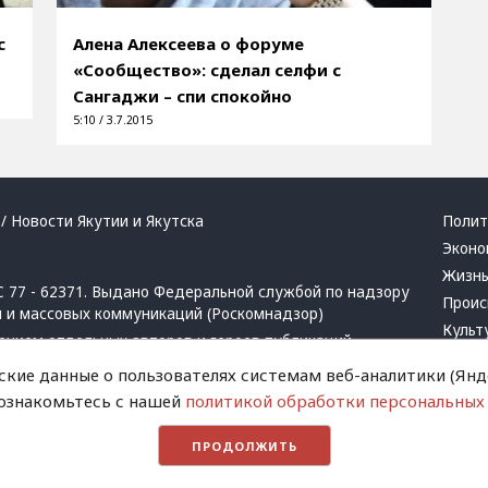
с
Алена Алексеева о форуме
«Сообщество»: сделал селфи c
Сангаджи – спи спокойно
5:10 / 3.7.2015
/ Новости Якутии и Якутска
Полит
Эконо
Жизн
 77 - 62371. Выдано Федеральной службой по надзору
Проис
й и массовых коммуникаций (Роскомнадзор)
Культ
ением отдельных авторов и героев публикаций.
Респу
 активная ссылка на сайт.
ские данные о пользователях системам веб-аналитики (Янде
Крим
 ознакомьтесь с нашей
политикой обработки персональных
Успех
в
и
запрещенных организаций
Хвати
ПРОДОЛЖИТЬ
Город