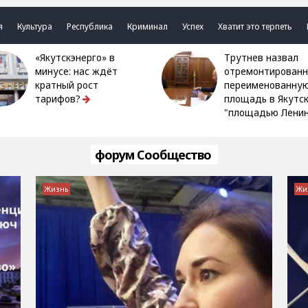
я
Культура
Республика
Криминал
Успех
Хватит это терпеть
«Якутскэнерго» в
Трутнев назвал
минусе: нас ждёт
отремонтированн
кратный рост
переименованну
тарифов?
площадь в Якутс
"площадью Ленин
форум Сообщество
Жизнь
Жи