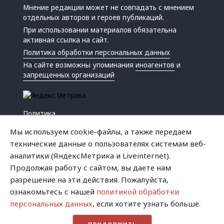
Мнение редакции может не совпадать с мнением
отдельных авторов и героев публикаций.
При использовании материалов обязательна
активная ссылка на сайт.
Политика обработки персональных данных
На сайте возможны упоминания
иноагентов
и
запрещенных организаций
Политика
Экономика
Мы используем cookie-файлы, а также передаем
Жизнь
технические данные о пользователях системам веб-
Происшествия
аналитики (ЯндексМетрика и Liveinternet).
Культура
Продолжая работу с сайтом, вы даете нам
Республика
разрешение на эти действия. Пожалуйста,
Криминал
ознакомьтесь с нашей
политикой обработки
Успех
персональных данных
, если хотите узнать больше.
Хватит это терпеть