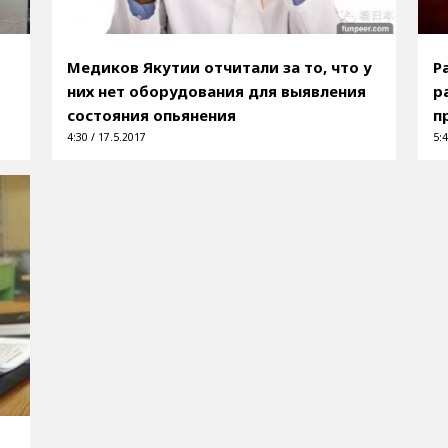
Медиков Якутии отчитали за то, что у
Р
них нет оборудования для выявления
р
состояния опьянения
п
4:30 / 17.5.2017
5:4