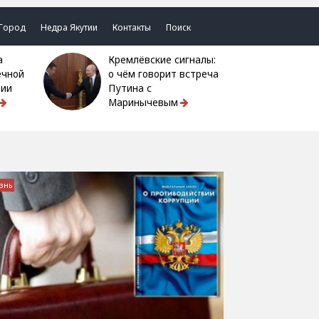
Город
Недра Якутии
Контакты
Поиск
Кремлёвские сигналы:
ечной
о чём говорит встреча
тии
Путина с
Маринычевым
знь