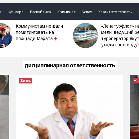
я
Культура
Республика
Криминал
Успех
Хватит это терпеть
Коммунистам не дали
«Ленатурфлот» на
помитинговать на
мели: ведущий р
площади Марата
туроператор Яку
уходит под воду
дисциплинарная ответственность
Жизнь
Жи