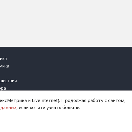
ика
мика
ь
шествия
ура
блика
ксМетрика и Liveinternet). Продолжая работу с сайтом,
инал
 данных
, если хотите узнать больше.
т это терпеть