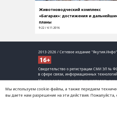
Животноводческий комплекс
«Багарах»: достижения и дальнейши
планы
9:22 / 4.11.2016
2013-2026 / Сетевое издание "Якутия.Инфо"
Свидетельство о регистрации СМИ ЭЛ № ФС
в сфере связи, информационных технологи
Мнение редакции может не совпадать с мн
При использовании материалов обязательна
Мы используем cookie-файлы, а также передаем техниче
Политика обработки персональных данных
вы даете нам разрешение на эти действия. Пожалуйста,
На сайте возможны упоминания
иноагенто