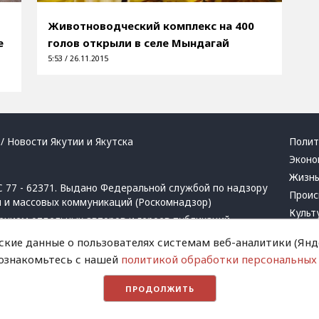
Животноводческий комплекс на 400
е
голов открыли в селе Мындагай
5:53 / 26.11.2015
/ Новости Якутии и Якутска
Полит
Эконо
Жизн
 77 - 62371. Выдано Федеральной службой по надзору
Проис
й и массовых коммуникаций (Роскомнадзор)
Культ
ением отдельных авторов и героев публикаций.
Респу
 активная ссылка на сайт.
ские данные о пользователях системам веб-аналитики (Янде
Крим
 ознакомьтесь с нашей
политикой обработки персональных
Успех
в
и
запрещенных организаций
Хвати
ПРОДОЛЖИТЬ
Город