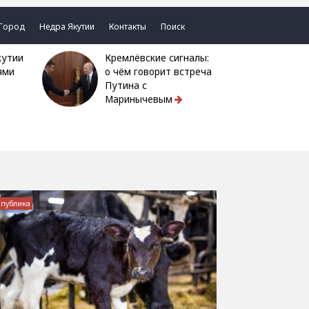
Город
Недра Якутии
Контакты
Поиск
Кремлёвские сигналы:
ями
о чём говорит встреча
Путина с
Маринычевым
спублика