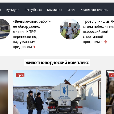
я
Культура
Республика
Криминал
Успех
Хватит это терпеть
«Внеплановых работ»
Трое лучниц из Якутии
не обнаружено:
стали победител
митинг КПРФ
всероссийской
перенесли под
спортивной
надуманным
программы
предлогом
животноводческий комплекс
Город
Ре