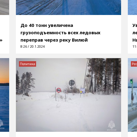
До 40 тонн увеличена
У
грузоподъемность всех ледовых
л
»
переправ через реку Вилюй
Н
8:26 / 20.1.2024
11:
Политика
Ре