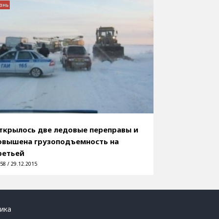
знь
ткрылось две ледовые переправы и
овышена грузоподъемность на
ретьей
58 / 29.12.2015
ика