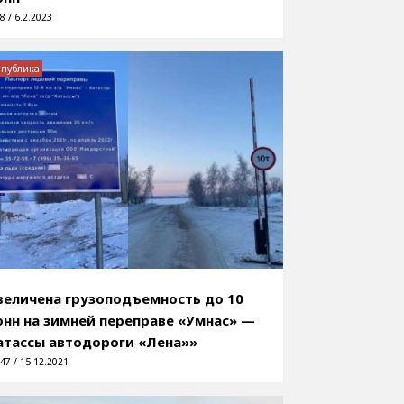
8 / 6.2.2023
спублика
величена грузоподъемность до 10
онн на зимней переправе «Умнас» —
атассы автодороги «Лена»»
47 / 15.12.2021