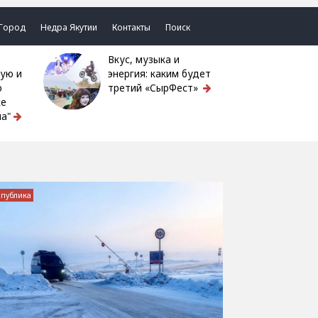
Город
Недра Якутии
Контакты
Поиск
Вкус, музыка и
ую и
энергия: каким будет
ю
третий «СырФест»
ке
а"
спублика