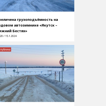
величена грузоподъёмность на
едовом автозимнике «Якутск –
ижний Бестях»
20 / 15.1.2024
спублика