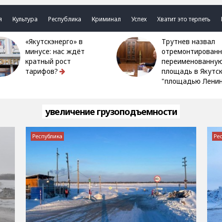
я
Культура
Республика
Криминал
Успех
Хватит это терпеть
«Якутскэнерго» в
Трутнев назвал
минусе: нас ждёт
отремонтированн
кратный рост
переименованну
тарифов?
площадь в Якутс
"площадью Ленин
увеличение грузоподъемности
Республика
Ре