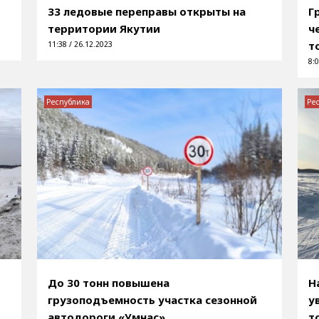
33 ледовые переправы открыты на
Г
территории Якутии
ч
т
11:38 / 26.12.2023
8:0
Республика
Ре
До 30 тонн повышена
Н
грузоподъемность участка сезонной
у
автодороги «Умнас»
т