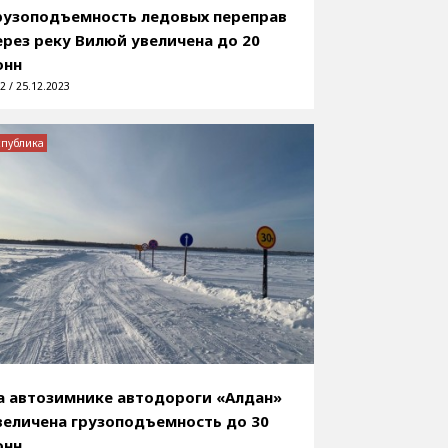
рузоподъемность ледовых переправ
ерез реку Вилюй увеличена до 20
онн
2 / 25.12.2023
спублика
а автозимнике автодороги «Алдан»
величена грузоподъемность до 30
онн