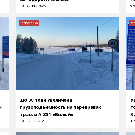
10:09 / 14.2.2023
9:5
Республика
Ре
До 30 тонн увеличена
У
»
грузоподъемность на переправах
т
трассы А-331 «Вилюй»
Х
10:36 / 5.1.2022
11: