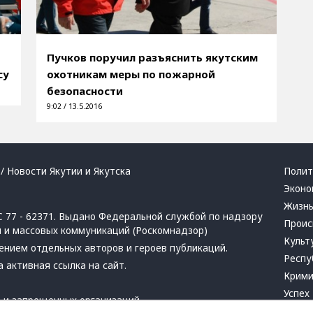
Пучков поручил разъяснить якутским
су
охотникам меры по пожарной
безопасности
9:02 / 13.5.2016
/ Новости Якутии и Якутска
Полит
Эконо
Жизн
 77 - 62371. Выдано Федеральной службой по надзору
Проис
й и массовых коммуникаций (Роскомнадзор)
Культ
ением отдельных авторов и героев публикаций.
Респу
 активная ссылка на сайт.
Крим
Успех
в
и
запрещенных организаций
Хвати