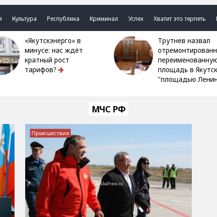
я
Культура
Республика
Криминал
Успех
Хватит это терпеть
«Якутскэнерго» в
Трутнев назвал
минусе: нас ждёт
отремонтированн
кратный рост
переименованну
тарифов?
площадь в Якутс
"площадью Ленин
МЧС РФ
Происшествия