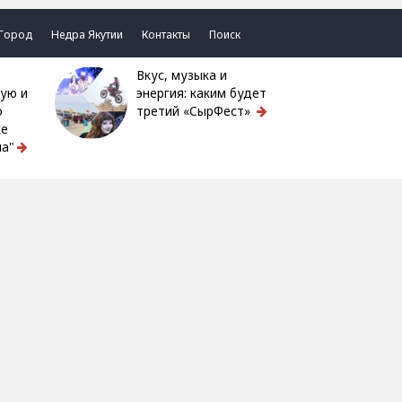
Город
Недра Якутии
Контакты
Поиск
Вкус, музыка и
ую и
энергия: каким будет
ю
третий «СырФест»
ке
а"