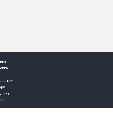
ика
мика
ь
шествия
ура
блика
инал
т это терпеть