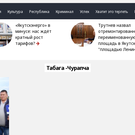
я
Культура
Республика
Криминал
Успех
Хватит это терпеть
«Якутскэнерго» в
Трутнев назвал
минусе: нас ждёт
отремонтированн
кратный рост
переименованну
тарифов?
площадь в Якутс
"площадью Ленин
Табага -Чурапча