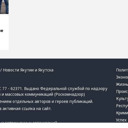
ые
/ Новости Якутии и Якутска
Полит
Эконо
Жизн
 77 - 62371. Выдано Федеральной службой по надзору
Проис
й и массовых коммуникаций (Роскомнадзор)
Культ
ением отдельных авторов и героев публикаций.
Респу
 активная ссылка на сайт.
Крим
Успех
в
и
запрещенных организаций
Хвати