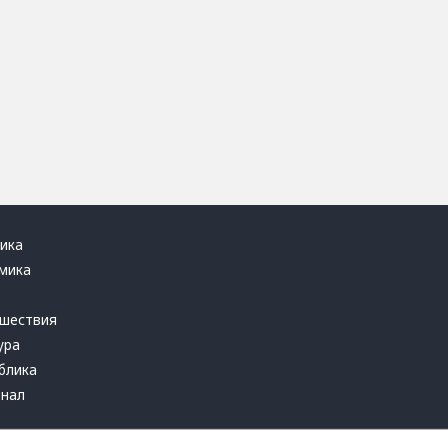
ика
мика
ь
шествия
ура
блика
инал
т это терпеть