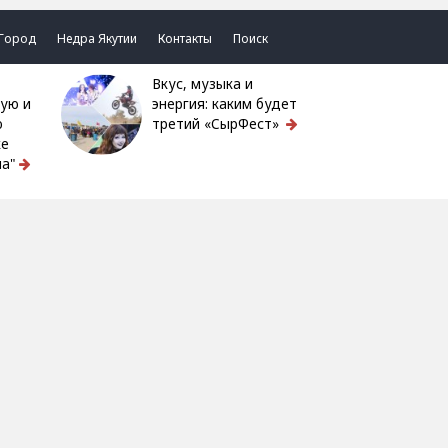
Город
Недра Якутии
Контакты
Поиск
Вкус, музыка и
ую и
энергия: каким будет
ю
третий «СырФест»
ке
а"