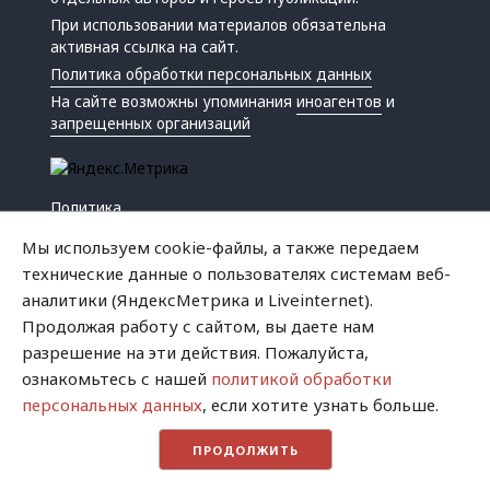
При использовании материалов обязательна
активная ссылка на сайт.
Политика обработки персональных данных
На сайте возможны упоминания
иноагентов
и
запрещенных организаций
Политика
Экономика
Мы используем cookie-файлы, а также передаем
Жизнь
технические данные о пользователях системам веб-
Происшествия
аналитики (ЯндексМетрика и Liveinternet).
Культура
Продолжая работу с сайтом, вы даете нам
Республика
разрешение на эти действия. Пожалуйста,
Криминал
ознакомьтесь с нашей
политикой обработки
Успех
персональных данных
, если хотите узнать больше.
Хватит это терпеть
ПРОДОЛЖИТЬ
Город