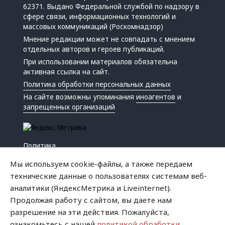
62371. Выдано Федеральной службой по надзору в
сфере связи, информационных технологий и
массовых коммуникаций (Роскомнадзор)
Мнение редакции может не совпадать с мнением
отдельных авторов и героев публикаций.
При использовании материалов обязательна
активная ссылка на сайт.
Политика обработки персональных данных
На сайте возможны упоминания
иноагентов
и
запрещенных организаций
Политика
Экономика
Мы используем cookie-файлы, а также передаем
Жизнь
технические данные о пользователях системам веб-
Происшествия
аналитики (ЯндексМетрика и Liveinternet).
Культура
Продолжая работу с сайтом, вы даете нам
Республика
разрешение на эти действия. Пожалуйста,
Криминал
ознакомьтесь с нашей
политикой обработки