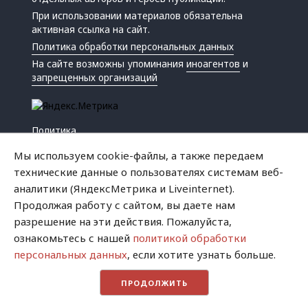
При использовании материалов обязательна
активная ссылка на сайт.
Политика обработки персональных данных
На сайте возможны упоминания
иноагентов
и
запрещенных организаций
Политика
Экономика
Мы используем cookie-файлы, а также передаем
Жизнь
технические данные о пользователях системам веб-
Происшествия
аналитики (ЯндексМетрика и Liveinternet).
Культура
Продолжая работу с сайтом, вы даете нам
Республика
разрешение на эти действия. Пожалуйста,
Криминал
ознакомьтесь с нашей
политикой обработки
Успех
персональных данных
, если хотите узнать больше.
Хватит это терпеть
ПРОДОЛЖИТЬ
Город