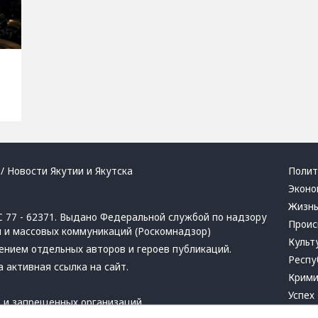
/ Новости Якутии и Якутска
Полит
Эконо
Жизн
 77 - 62371. Выдано Федеральной службой по надзору
Проис
й и массовых коммуникаций (Роскомнадзор)
Культ
ением отдельных авторов и героев публикаций.
Респу
 активная ссылка на сайт.
Крим
Успех
в
и
запрещенных организаций
Хвати