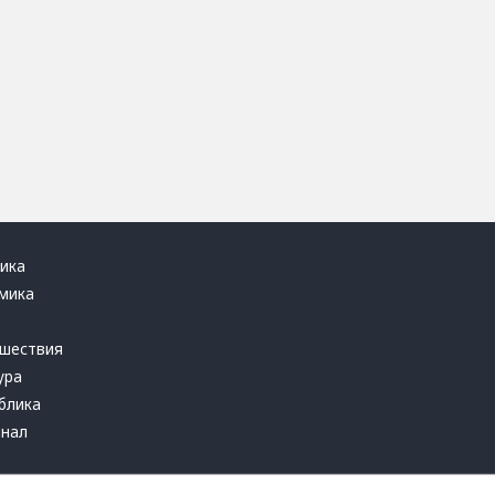
ика
мика
ь
шествия
ура
блика
инал
т это терпеть