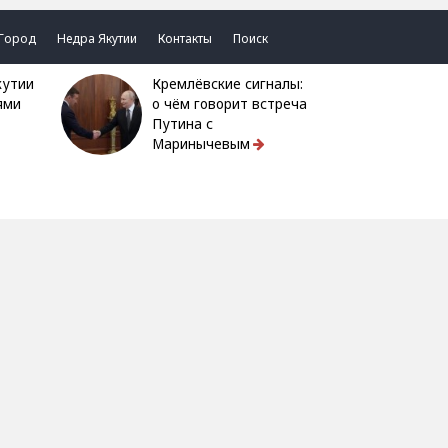
Город
Недра Якутии
Контакты
Поиск
Кремлёвские сигналы:
ями
о чём говорит встреча
Путина с
Маринычевым