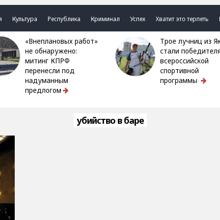
я
Культура
Республика
Криминал
Успех
Хватит это терпеть
«Внеплановых работ»
Трое лучниц из Якутии
не обнаружено:
стали победител
митинг КПРФ
всероссийской
перенесли под
спортивной
надуманным
программы
предлогом
убийство в баре