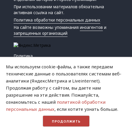
При использовании материалов обязательна
активная ссылка на сайт.
Политика обработки персональных данных
На сайте возможны упоминания
иноагентов
и
запрещенных организаций
Политика
Экономика
Мы используем cookie-файлы, а также передаем
Жизнь
технические данные о пользователях системам веб-
Происшествия
аналитики (ЯндексМетрика и Liveinternet).
Культура
Продолжая работу с сайтом, вы даете нам
Республика
разрешение на эти действия. Пожалуйста,
Криминал
ознакомьтесь с нашей
политикой обработки
Успех
персональных данных
, если хотите узнать больше.
Хватит это терпеть
ПРОДОЛЖИТЬ
Город