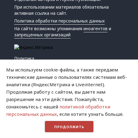
При использовании материалов обязательна
активная ссылка на сайт.
Политика обработки персональных данных
На сайте возможны упоминания
иноагентов
и
запрещенных организаций
Политика
Экономика
Мы используем cookie-файлы, а также передаем
Жизнь
технические данные о пользователях системам веб-
Происшествия
аналитики (ЯндексМетрика и Liveinternet).
Культура
Продолжая работу с сайтом, вы даете нам
Республика
разрешение на эти действия. Пожалуйста,
Криминал
ознакомьтесь с нашей
политикой обработки
Успех
персональных данных
, если хотите узнать больше.
Хватит это терпеть
ПРОДОЛЖИТЬ
Город