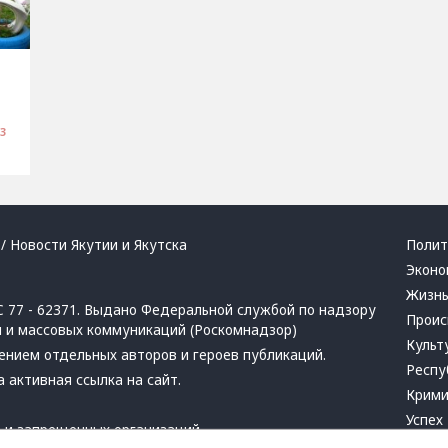
3
/ Новости Якутии и Якутска
Полит
Эконо
Жизн
 77 - 62371. Выдано Федеральной службой по надзору
Проис
й и массовых коммуникаций (Роскомнадзор)
Культ
ением отдельных авторов и героев публикаций.
Респу
 активная ссылка на сайт.
Крим
Успех
в
и
запрещенных организаций
Хвати