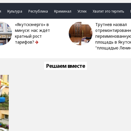
я
Культура
Республика
Криминал
Успех
Хватит это терпеть
«Якутскэнерго» в
Трутнев назвал
минусе: нас ждёт
отремонтированн
кратный рост
переименованну
тарифов?
площадь в Якутс
"площадью Ленин
Решаем вместе