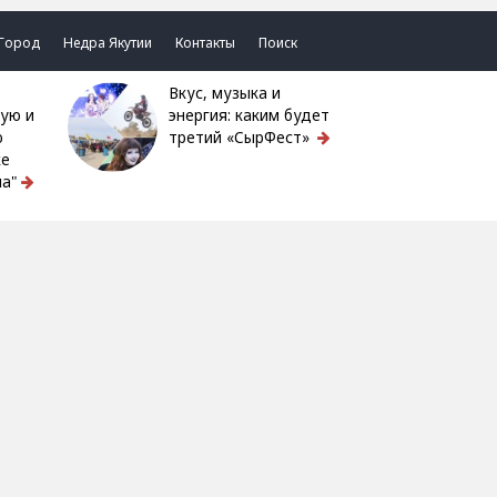
Город
Недра Якутии
Контакты
Поиск
Вкус, музыка и
ую и
энергия: каким будет
ю
третий «СырФест»
ке
а"