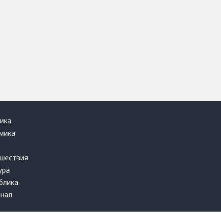
ика
мика
ь
шествия
ура
блика
инал
т это терпеть