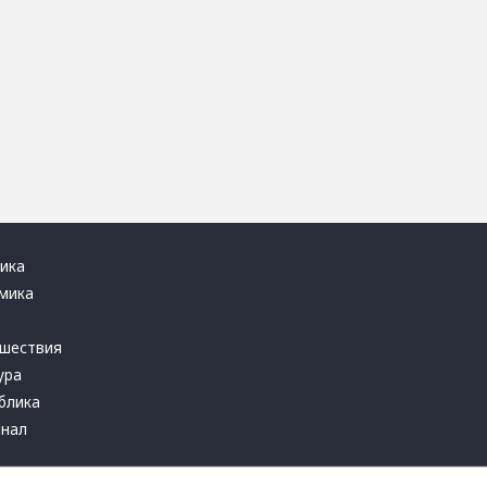
ика
мика
ь
шествия
ура
блика
инал
т это терпеть