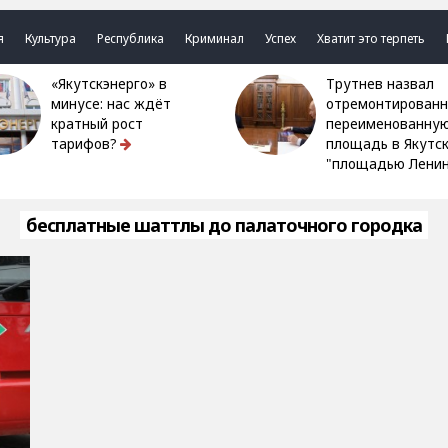
я
Культура
Республика
Криминал
Успех
Хватит это терпеть
«Якутскэнерго» в
Трутнев назвал
минусе: нас ждёт
отремонтированн
кратный рост
переименованну
тарифов?
площадь в Якутс
"площадью Ленин
бесплатные шаттлы до палаточного городка