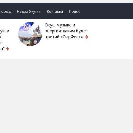
Город
Недра Якутии
Контакты
Поиск
Вкус, музыка и
ую и
энергия: каким будет
ю
третий «СырФест»
ке
а"