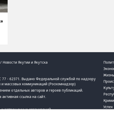
ха
/ Новости Якутии и Якутска
Полит
Эконо
Жизн
 77 - 62371. Выдано Федеральной службой по надзору
Проис
й и массовых коммуникаций (Роскомнадзор)
Культ
ением отдельных авторов и героев публикаций.
Респу
 активная ссылка на сайт.
Крим
Успех
в
и
запрещенных организаций
Хвати