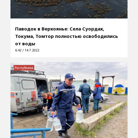
Паводок в Верхоянье: Села Суордах,
Токума, Томтор полностью освободились
от воды
6:42 / 14.7.2022
Республика